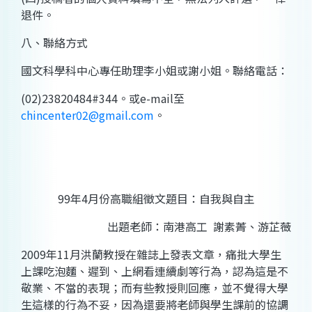
退件。
八、聯絡方式
國文科學科中心專任助理
李
小姐或
謝
小姐。聯絡電話：
(02)23820484#344
。或
e-mail
至
chincenter02@gmail.com
。
99
年
4
月份高職組徵文題目：自我與自主
出題老師：南港高工
謝素菁、游芷薇
2009
年
11
月洪蘭教授在雜誌上發表文章，痛批大學生
上課吃泡麵、遲到、上網看連續劇等行為，認為這是不
敬業、不當的表現；而有些教授則回應，並不覺得大學
生這樣的行為不妥，因為還要將老師與學生課前的協調