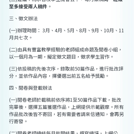
至多接受兩人稿件
。
三、徵文辦法
(
一
)
辦理時間：
3
月、
4
月、
5
月、
8
月、
9
月、
10
月、
11
月
共七次。
(
二
)
由具有豐富教學經驗的老師組成命題及閱卷小組，
以一個月為一期，擬定徵文題目，徵求學生習作。
(
三
)
依投稿的先後次序，錄取前
50
篇作品，進行批改評
分，並依作品內容，擇優選出前五名給予獎勵。
四、閱卷與登載辦法
(
一
)
閱卷老師於截稿前依序將
1
至
50
篇作品下載，批改
完畢後
，選擇五篇獲選作品，上網提供示範觀摩。所有
作品批改後皆不寄回，若有需要者請來信通知，會再另
行寄發。
(
二
)
閱卷老師總結每月批閱結果，撰寫總評，上網公