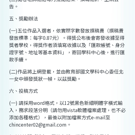
告。
五、獎勵辦法
(
一
)
五位作品入選者，
依實際字數發放撰稿費（撰稿費
發放標準：每字
0.87
元）。得獎公布後會寄發收據至得
獎者學校，得獎作者須填寫收據以及「匯款帳號、身分
證字號、地址等基本資料」，寄回學科中心後，進行匯
款手續。
(
二
)
作品將上網登載，並由教育部國文學科中心委任北
一女中頒發獎狀一幀，以茲獎勵。
六、投稿方式
(
一
)
請採用
word
格式，以
12
號黑色新細明體字橫式輸
入，務求段落分明（請勿用
vista
軟體檔案處理，也不必
添加各種格式），最後
以附加檔案方式
e-mail
至
chincenter02@gmail.com
。