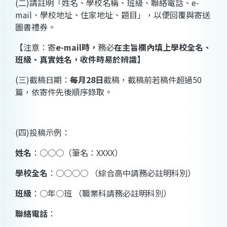
(
二
)
請註明「姓名、學校名稱、班級、聯絡電話、
e-
mail
、學校地址、住家地址、題目」，以便回覆與寄送
圖書禮券。
【注意：寄
e-mail
時，
務必
在主旨欄內填上
學校全名、
班級、真實姓名
，收件時易於辨識】
(
三
)
截稿日期：
每月
28
日
截稿，截稿前若稿件超過
50
篇，依寄件先後順序錄取。
(
四
)
投稿示例：
姓名
：○○○
（筆名：
XXXX
）
學校全名
：○○○○
（綜合高中請務必註明科別）
班級
：○年○班
（職業科請務必註明科別）
聯絡電話
：