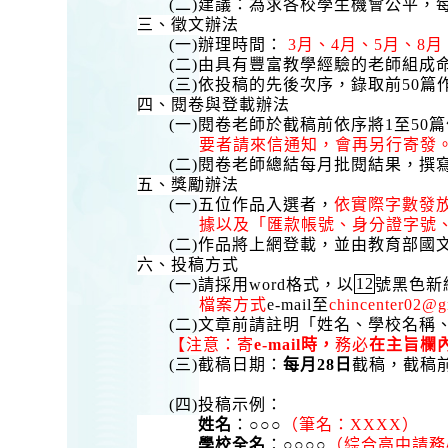
(
二
)
建議：為求各校學生機會公平，
三、徵文辦法
(
一
)
辦理時間：
3
月、
4
月、
5
月、
8
月
(
二
)
由具有豐富教學經驗的老師組成
(
三
)
依投稿的先後次序，錄取前
50
篇
四、閱卷與登載辦法
(
一
)
閱卷老師於截稿前依序將
1
至
50
篇
要者請來信通知，會再另行寄發
(
二
)
閱卷老師總結每月批閱結果，撰
五、獎勵辦法
(
一
)
五位作品入選者，
依實際字數發
據以及「匯款帳號、身分證字號
(
二
)
作品將上網登載，並由教育部國
六、投稿方式
(
一
)
請採用
word
格式，以
12
號黑色新
檔案方式
e-mail
至
chincenter02@g
(
二
)
文章前請註明「姓名、學校名稱
【注意：寄
e-mail
時，
務必
在主旨欄
(
三
)
截稿日期：
每月
28
日
截稿，截稿
(
四
)
投稿示例：
姓名
：○○○
（筆名：
XXXX
）
學校全名
：○○○○
（綜合高中請務