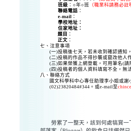
班級
：○年○班
（職業科請務必註
聯絡電話
：
e-mail
：
學校地址：
住家地址：
題目
：
正文
：
七、注意事項
(
一
)
投稿後七天，若未收到確認通知
(
二
)
投稿的作品不得抄襲或竄改他人
(
三
)
如果榮獲上網登載，可用筆名
(
請
(
四
)
投稿者的個人資料填寫不全，無
八、聯絡方式
國文科學科中心專任助理
李
小姐或
謝
(02)23820484#344
。或
e-mail
至
chinc
勞累了一整天，該到何處犒賞一
部落客（
Blogger
）的飲食日誌儼然已