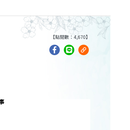
【點閱數：4,670】
事
。