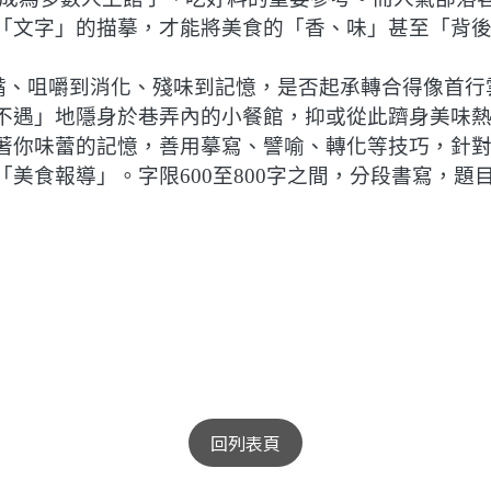
「文字」的描摹，才能將美食的「香、味」甚至「背
嘴、咀嚼到消化、殘味到記憶，是否起承轉合得像首行
不遇」地隱身於巷弄內的小餐館，抑或從此躋身美味
著你味蕾的記憶，善用摹寫、譬喻、轉化等技巧，針
「美食報導」。字限
600
至
800
字之間，分段書寫，題
回列表頁