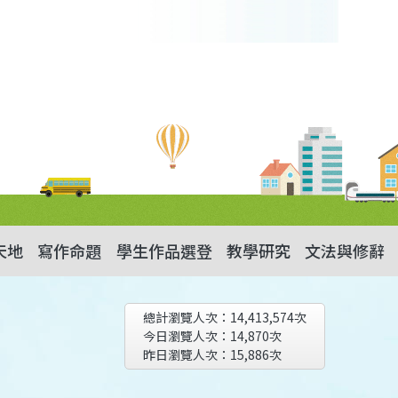
天地
寫作命題
學生作品選登
教學研究
文法與修辭
總計瀏覽人次：
14,413,574
次
今日瀏覽人次：
14,870
次
昨日瀏覽人次：
15,886
次