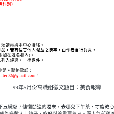
明科別）
，煩請再與本中心聯絡。
作品，若有侵害他人權益之情事，由作者自行負責。
附加在姓名欄內
)
。
法列入評選，一律退件。
小姐。聯絡電話：
enter02@gmail.com
。
99
年
5
月份高職組徵文題目：美食報導
下五臟廟？慵懶閒適的週末，去哪兒下午茶，才能教
成為多數人上館子、吃好料的重要參考。而人氣部落