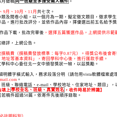
每月徵稿
同一班級至多接受兩人稿件
。
、
9
月、
10
月、
11
月
共七次。
命題及閱卷小組，以一個月為一期，擬定徵文題目，徵求學生
作品，進行批改評分，並依作品內容，擇優選出前五名給予
作品下載，批改完畢後
，選擇五篇獲選作品，上網提供示範
。
寫總評，上網公告。
放撰稿費（撰稿費發放標準：每字
0.87
元）。得獎公布後會寄
、地址等基本資料」，寄回學科中心後，進行匯款手續。
文學科中心委任北一女中頒發獎狀一幀，以茲獎勵。
細明體字橫式輸入，務求段落分明（請勿用
vista
軟體檔案處
mail.com
。
、班級、聯絡電話、
e-mail
、學校地址、住家地址、題目」，
內填上
學校全名、班級、真實姓名
，收件時易於辨識】
前若稿件超過
50
篇，依寄件先後順序錄取。
必註明科別）