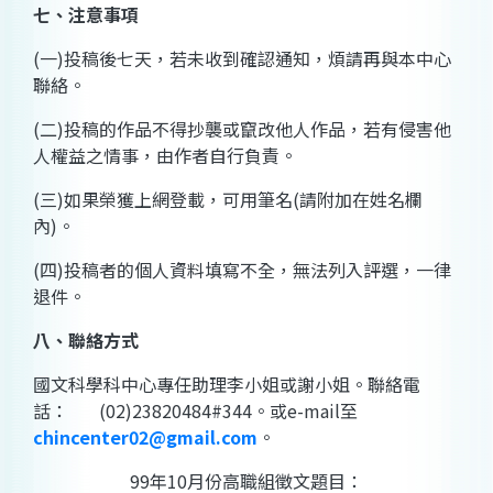
七、注意事項
(
一
)
投稿後七天，若未收到確認通知，煩請再與本中心
聯絡。
(
二
)
投稿的作品不得抄襲或竄改他人作品，若有侵害他
人權益之情事，由作者自行負責。
(
三
)
如果榮獲上網登載，可用筆名
(
請附加在姓名欄
內
)
。
(
四
)
投稿者的個人資料填寫不全，無法列入評選，一律
退件。
八、聯絡方式
國文科學科中心專任助理
李小姐或
謝小姐。聯絡電
話：
(02)23820484#344
。或
e-mail
至
chincenter02@gmail.com
。
99
年
10
月份高職組徵文題目：