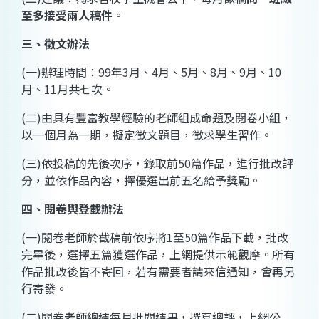
至多接受兩人稿件
。
三、徵文辦法
(
一
)
辦理時間：
99
年
3
月、
4
月、
5
月、
8
月、
9
月、
10
月、
11
月共七次。
(
二
)
由具有豐富教學經驗的老師組成命題及閱卷小組，
以一個月為一期，擬定徵文題目，徵求學生習作。
(
三
)
依投稿的先後次序，錄取前
50
篇作品，進行批改評
分，並依作品內容，擇優選出前五名給予獎勵。
四、閱卷與登載辦法
(
一
)
閱卷老師於截稿前依序將
1
至
50
篇作品下載，批改
完畢後，選擇五篇獲選作品，上網提供示範觀摩。所有
作品批改後皆不寄回，若有需要者請來信通知，會再另
行寄發。
(
二
)
閱卷老師總結每月批閱結果，撰寫總評，上網公