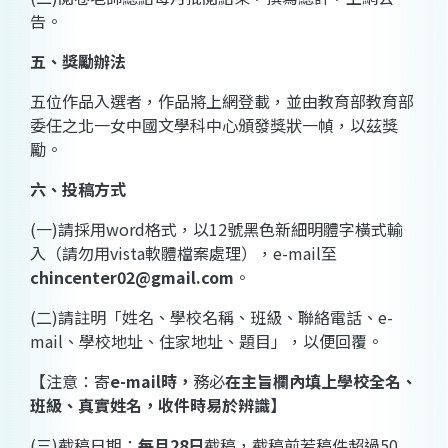
告。
五、獎勵辦法
五位作品入選者，作品將上網登載，並由教育部教育部
委任之北一女中國文學科中心頒發獎狀一幀，以茲獎
勵。
六、投稿方式
(
一
)
請採用
word
格式，以
12
號黑色新細明體字橫式輸
入（請勿用
vista
軟體檔案處理），
e-mail
至
chincenter02@gmail.com
。
(
二
)
請註明「姓名、學校名稱、班級、聯絡電話、
e-
mail
、學校地址、住家地址、題目」，以便回覆。
【注意：寄
e-mail
時，
務必
在主旨欄內填上
學校全名、
班級、真實姓名
，收件時易於辨識】
(
三
)
截稿日期：
每月
28
日
截稿，截稿前若稿件超過
50