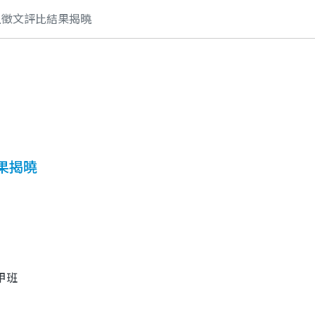
上徵文評比結果揭曉
果揭曉
甲班