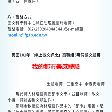
選，並一律退件。
八、聯絡方式
國文科學科中心兼任助理孟慶玲老師。
聯絡電話：(02)23820484#344 或e-mail至
monlin@fg.tp.edu.tw
民國101年「線上徵文評比」高職組5月份徵文題目
我的都市美感體驗
出題老師：三重高中 余素梅老師
現代詩人林燿德提倡都市文學，並且以詩、散文、
小說、評論各種文類創作。
鄭明娳教授認為林燿德作品中的「都市」定義，是
指「社會發展的變遷、矛盾與衝突的人文觀照」，而且