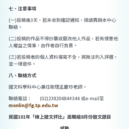
七、注意事項
(
一
)
投稿後
3
天，若未收到確認通知，煩請再與本中心
聯絡。
(
二
)
投稿的作品不得抄襲或竄改他人作品，若有侵害他
人權益之情事，由作者自行負責。
(
三
)
若投稿者的個人資料填寫不全，將無法列入評選，
並一律退件。
八、聯絡方式
國文科學科中心兼任助理
孟慶玲老師。
聯絡電話：
(02)23820484#344
或
e-mail
至
monlin@fg.tp.edu.tw
民國
101
年「線上徵文評比」高職組
8
月份徵文題目
感動