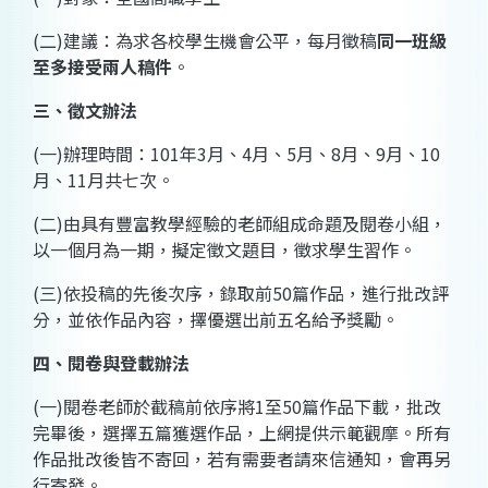
(
二
)
建議：為求各校學生機會公平，每月徵稿
同一班級
至多接受兩人稿件
。
三、徵文辦法
(
一
)
辦理時間：
101
年
3
月、
4
月、
5
月、
8
月、
9
月、
10
月、
11
月共七次。
(
二
)
由具有豐富教學經驗的老師組成命題及閱卷小組，
以一個月為一期，擬定徵文題目，徵求學生習作。
(
三
)
依投稿的先後次序，錄取前
50
篇作品，進行批改評
分，並依作品內容，擇優選出前五名給予獎勵。
四、閱卷與登載辦法
(
一
)
閱卷老師於截稿前依序將
1
至
50
篇作品下載，批改
完畢後，選擇五篇獲選作品，上網提供示範觀摩。所有
作品批改後皆不寄回，若有需要者請來信通知，會再另
行寄發。