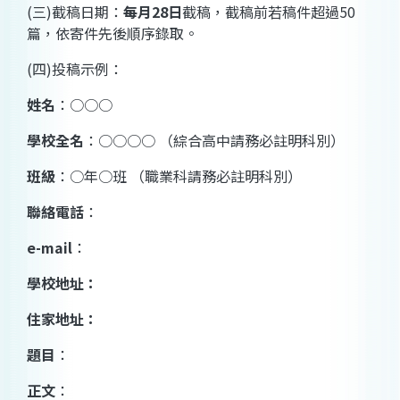
(
三
)
截稿日期：
每月
28
日
截稿，截稿前若稿件超過
50
篇，依寄件先後順序錄取。
(
四
)
投稿示例：
姓名
：○○○
學校全名
：○○○○ （綜合高中請務必註明科別）
班級
：○年○班 （職業科請務必註明科別）
聯絡電話
：
e-mail
：
學校地址：
住家地址：
題目
：
正文
：