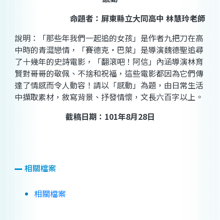
命題者：
屏東縣立大同高中
林慧玲老師
說明：「那些年我們一起追的女孩」是作者九把刀在高
中時的青澀戀情，「賽德克‧巴萊」是導演魏德聖追尋
了十幾年的史詩電影，「翻滾吧！阿信」內涵導演林育
賢對哥哥的敬佩、不捨和祝福，這些電影都因為它們傳
達了情感而令人動容！請以「感動」為題，由日常生活
中擷取素材，敘寫背景、抒發情懷，文長六百字以上。
截稿日期：
101
年
8
月
28
日
相關檔案
相關檔案