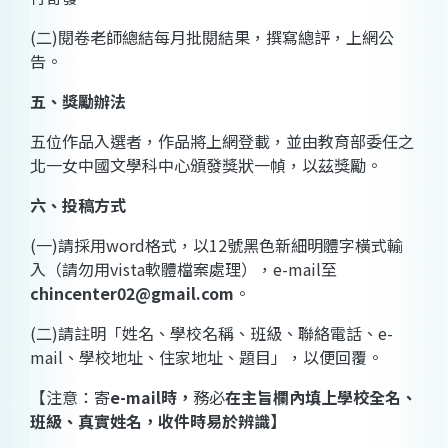
(
二
)
閱卷老師總結每月批閱結果，撰寫總評，上網公
告。
五、獎勵辦法
五位作品入選者，作品將上網登載，並由教育部委任之
北一女中國文學科中心頒發獎狀一幀，以茲獎勵。
六、投稿方式
(
一
)
請採用
word
格式，以
12
號黑色新細明體字橫式輸
入（請勿用
vista
軟體檔案處理），
e-mail
至
chincenter02@gmail.com
。
(
二
)
請註明「姓名、學校名稱、班級、聯絡電話、
e-
mail
、學校地址、住家地址、題目」，以便回覆。
【注意：寄
e-mail
時，
務必
在主旨欄內填上
學校全名、
班級、真實姓名
，收件時易於辨識】