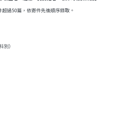
件超過
50
篇，依寄件先後順序錄取。
科別）