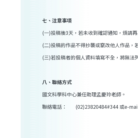
七、注意事項
(
一
)
投稿後
3
天，若未收到確認通知，煩請再
(
二
)
投稿的作品不得抄襲或竄改他人作品，
(
三
)
若投稿者的個人資料填寫不全，將無法
八、聯絡方式
國文科學科中心兼任助理
孟慶玲
老師。
聯絡電話：
(02)23820484#344
或
e-mai