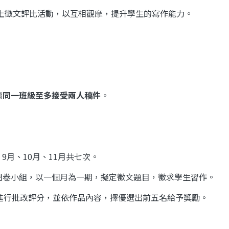
上徵文評比活動，以互相觀摩，提升學生的寫作能力。
稿
同一班級至多接受兩人稿件
。
、
9
月、
10
月、
11
月共七次。
閱卷小組，以一個月為一期，擬定徵文題目，徵求學生習作。
進行批改評分，並依作品內容，擇優選出前五名給予獎勵。