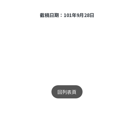
截稿日期：
101
年
9
月
28
日
回列表頁