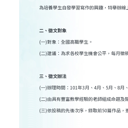
為培養學生自發學習寫作的興趣，特舉辦線
二、徵文對象
(
一
)
對象：全國高職學生。
(
二
)
建議：為求各校學生機會公平，每月徵
三、徵文辦法
(
一
)
辦理時間：
101
年
3
月、
4
月、
5
月、
8
月
(
二
)
由具有豐富教學經驗的老師組成命題及
(
三
)
依投稿的先後次序，錄取前
50
篇作品，