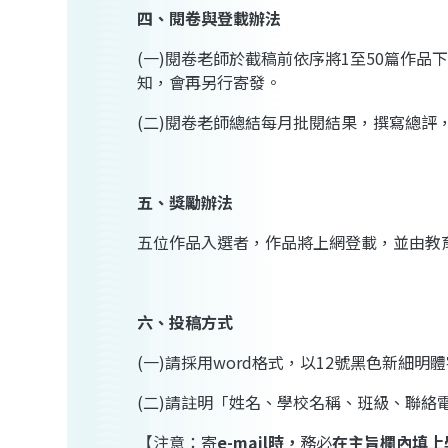
四、閱卷與登載辦法
(
一
)
閱卷老師於截稿前依序將
1
至
50
篇作品
知，會再另行寄發。
(
二
)
閱卷老師總結每月批閱結果，撰寫總評
五、獎勵辦法
五位作品入選者，作品將上網登載，並由教
六、投稿方式
(
一
)
請採用
word
格式，以
12
號黑色新細明體
(
二
)
請註明「姓名、學校名稱、班級、聯絡
【注意：寄
e-mail
時，
務必
在主旨欄內填上