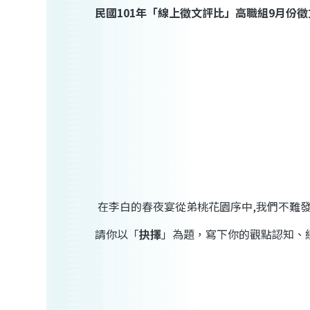
民國
101
年「線上徵文評比」高職組
9
月份徵
在李白的春夜宴從弟桃花園序中
,
我們不難
請你以「
抉擇
」為題，寫下你的觀點認知、