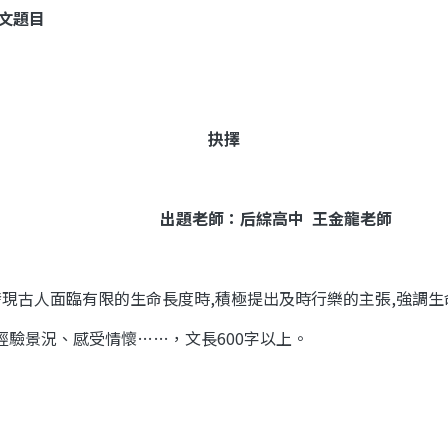
文題目
抉擇
出題老師：后綜高中
王金龍
老師
發現古人面臨有限的生命長度時
,
積極提出及時行樂的主張
,
強調生
經驗景況、感受情懷……，文長
600
字以上。