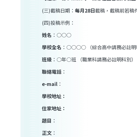
(
三
)
截稿日期：
每月
28
日
截稿，截稿前若稿
(
四
)
投稿示例：
姓名
：○○○
學校全名
：○○○○ （綜合高中請務必註明
班級
：○年○班 （職業科請務必註明科別）
聯絡電話
：
e-mail
：
學校地址：
住家地址：
題目
：
正文
：