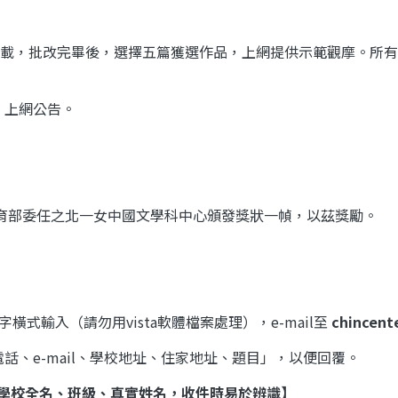
下載，批改完畢後，選擇五篇獲選作品，上網提供示範觀摩。所
，上網公告。
育部委任之北一女中國文學科中心頒發獎狀一幀，以茲獎勵。
字橫式輸入（請勿用
vista
軟體檔案處理），
e-mail
至
chincent
電話、
e-mail
、學校地址、住家地址、題目」，以便回覆。
學校全名、班級、真實姓名
，收件時易於辨識】