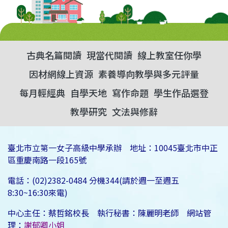
古典名篇閱讀
現當代閱讀
線上教室任你學
因材網線上資源
素養導向教學與多元評量
每月輕經典
自學天地
寫作命題
學生作品選登
教學研究
文法與修辭
臺北市立第一女子高級中學承辦 地址：10045臺北市中正
區重慶南路一段165號
電話：(02)2382-0484 分機344(請於週一至週五
8:30~16:30來電)
中心主任：蔡哲銘校長 執行秘書：陳麗明老師 網站管
理：
謝郁卿小姐