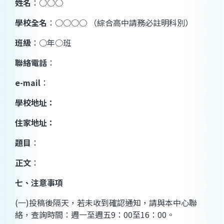
姓名
：
○○○
學校全名
：
○○○○
（綜合高中請務必註明科別）
班級
：
○
年
○
班
聯絡電話
：
e-mail
：
學校地址：
住家地址：
題目
：
正文
：
七、注意事項
(
一
)
投稿後隔天，若未收到確認通知，請與本中心聯
絡，查詢時間：週一至週五
9
：
00
至
16
：
00
。