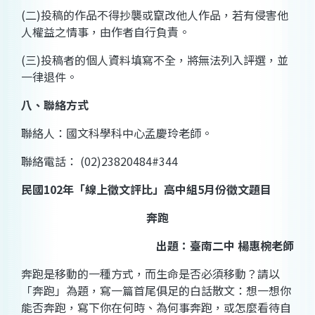
(
二
)
投稿的作品不得抄襲或竄改他人作品，若有侵害他
人權益之情事，由作者自行負責。
(
三
)
投稿者的個人資料填寫不全，將無法列入評選，並
一律退件。
八、聯絡方式
聯絡人：國文科學科中心孟慶玲老師。
聯絡電話：
(02)23820484#344
民國
102
年「線上徵文評比」高中組
5
月份徵文題目
奔跑
出題：
臺南二中
楊惠椀
老師
奔跑是移動的一種方式，而生命是否必須移動？請以
「奔跑」為題，寫一篇首尾俱足的白話散文：想一想你
能否奔跑，寫下你在何時、為何事奔跑，或怎麼看待自