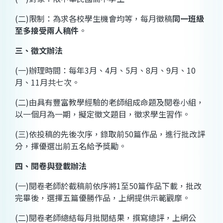
(
二
)
限制：為求各校學生機會均等，每月徵稿
同一班級
至多接受兩人稿件
。
三、徵文辦法
(
一
)
辦理時間：每年
3
月、
4
月、
5
月、
8
月、
9
月、
10
月、
11
月共七次。
(
二
)
由具有豐富教學經驗的老師組成命題及閱卷小組，
以一個月為一期，擬定徵文題目，徵求學生習作。
(
三
)
依投稿的先後次序，錄取前
50
篇作品，進行批改評
分，擇優選出前五名給予獎勵。
四、閱卷與登載辦法
(
一
)
閱卷老師於截稿前依序將
1
至
50
篇作品下載，批改
完畢後，選擇五篇優勝作品，上網提供示範觀摩。
(
二
)
閱卷老師總結每月批閱結果，撰寫總評，上網公