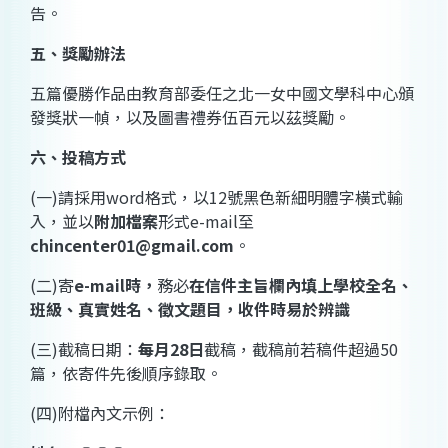
告。
五、獎勵辦法
五篇優勝作品由教育部委任之北一女中國文學科中心頒
發獎狀一幀，以及圖書禮券伍百元以茲獎勵。
六、投稿方式
(
一
)
請採用
word
格式，以
12
號黑色新細明體字橫式輸
入，並以
附加檔案
形式
e-mail
至
chincenter01@gmail.com
。
(
二
)
寄
e-mail
時，
務必
在信件主旨欄內填上學校全名、
班級、真實姓名、徵文題目，收件時易於辨識
(
三
)
截稿日期：
每月
28
日
截稿，截稿前若稿件超過
50
篇，依寄件先後順序錄取。
(
四
)
附檔內文示例：