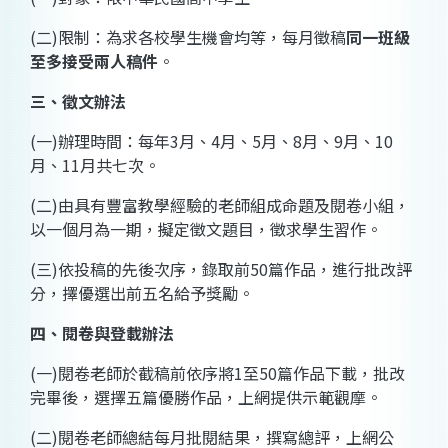
(
二
)
限制：為求各校學生機會均等，每月徵稿
同一班級
至多接受兩人稿件
。
三、徵文辦法
(
一
)
辦理時間：每年
3
月、
4
月、
5
月、
8
月、
9
月、
10
月、
11
月共七次。
(
二
)
由具有豐富教學經驗的老師組成命題及閱卷小組，
以一個月為一期，擬定徵文題目，徵求學生習作。
(
三
)
依投稿的先後次序，錄取前
50
篇作品，進行批改評
分，擇優選出前五名給予獎勵。
四、閱卷與登載辦法
(
一
)
閱卷老師於截稿前依序將
1
至
50
篇作品下載，批改
完畢後，選擇五篇優勝作品，上網提供示範觀摩。
(
二
)
閱卷老師總結每月批閱結果，撰寫總評，上網公