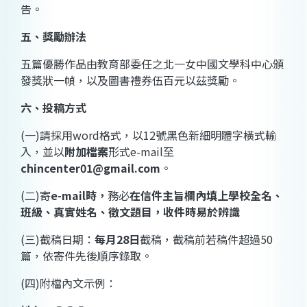
告。
五、獎勵辦法
五篇優勝作品由教育部委任之北一女中國文學科中心頒
發獎狀一幀，以及圖書禮券伍百元以茲獎勵。
六、投稿方式
(
一
)
請採用
word
格式，以
12
號黑色新細明體字橫式輸
入，並以
附加檔案
形式
e-mail
至
chincenter01@gmail.com
。
(
二
)
寄
e-mail
時，
務必
在信件主旨欄內填上學校全名、
班級、真實姓名、徵文題目，收件時易於辨識
(
三
)
截稿日期：
每月
28
日
截稿，截稿前若稿件超過
50
篇，依寄件先後順序錄取。
(
四
)
附檔內文示例：