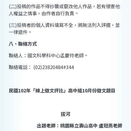
(
二
)
投稿的作品不得抄襲或竄改他人作品，若有侵害他
人權益之情事，由作者自行負責。
(
三
)
投稿者的個人資料填寫不全，將無法列入評選，並
一律退件。
八、聯絡方式
聯絡人：國文科學科中心
孟慶玲
老師。
聯絡電話：
(02)23820484#344
民國
102
年「線上徵文評比」高中組
10
月份徵文題目
拔河
出題老師：桃園縣立壽山高中
盧冠燕老師