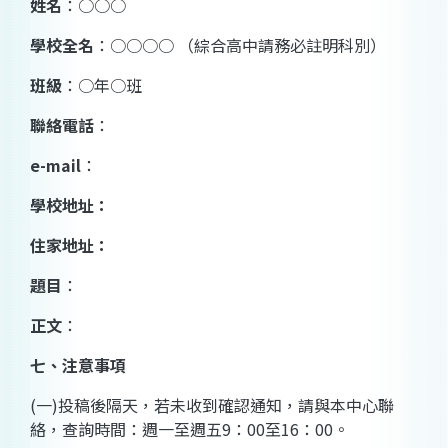
姓名
：○○○
學校全名
：○○○○
（綜合高中請務必註明科別）
班級
：○年○班
聯絡電話
：
e-mail
：
學校地址：
住家地址：
題目
：
正文
：
七、注意事項
(
一
)
投稿後隔天，若未收到確認通知，請與本中心聯
絡，查詢時間：週一至週五
9
：
00
至
16
：
00
。