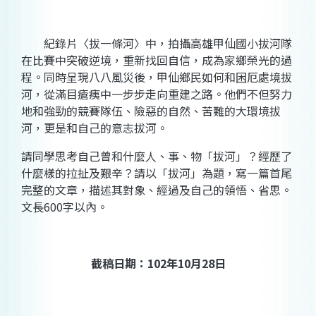
紀錄片〈拔一條河〉中，拍攝高雄甲仙國小拔河隊
在比賽中突破逆境，重新找回自信，成為家鄉榮光的過
程。同時呈現八八風災後，甲仙鄉民如何和困厄處境拔
河，從滿目瘡痍中一步步走向重建之路。他們不但努力
地和強勁的競賽隊伍、險惡的自然、苦難的大環境拔
河，更是和自己的意志拔河。
請同學思考自己曾和什麼人、事、物「拔河」？經歷了
什麼樣的拉扯及艱辛？請以「拔河」為題，寫一篇
首尾
完整的文章，
描述其對象、經過及自己的領悟、省思。
文長
600
字以內。
截稿日期：
102
年
10
月
28
日