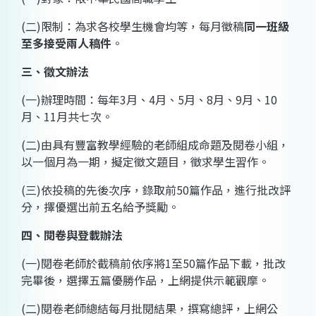
(二)限制：為求各校學生機會均等，每月徵稿
同一班級
至多接受兩人稿件
。
三、徵文辦法
(一)辦理時間：每年3月、4月、5月、8月、9月、10
月、11月共七次。
(二)由具有豐富教學經驗的老師組成命題及閱卷小組，
以一個月為一期，擬定徵文題目，徵求學生習作。
(三)依投稿的先後次序，錄取前50篇作品，進行批改評
分，擇優選出前五名給予獎勵。
四、閱卷與登載辦法
(一)閱卷老師於截稿前依序將1至50篇作品下載，批改
完畢後，選擇五篇優勝作品，上網提供示範觀摩。
(二)閱卷老師總結每月批閱結果，撰寫總評，上網公