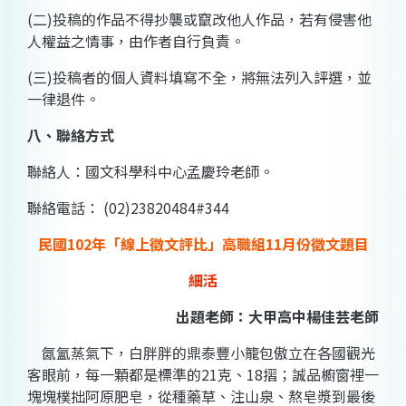
(二)投稿的作品不得抄襲或竄改他人作品，若有侵害他
人權益之情事，由作者自行負責。
(三)投稿者的個人資料填寫不全，將無法列入評選，並
一律退件。
八、聯絡方式
聯絡人：國文科學科中心
孟慶玲老師。
聯絡電話： (02)23820484#344
民國102年「線上徵文評比」高職組11月份徵文題目
細活
出題老師：
大甲高中楊佳芸老師
氤氳蒸氣下，白胖胖的鼎泰豐小籠包傲立在各國觀光
客眼前，每一顆都是標準的21克、18摺；誠品櫥窗裡一
塊塊樸拙阿原肥皂，從種藥草、注山泉、熬皂漿到最後