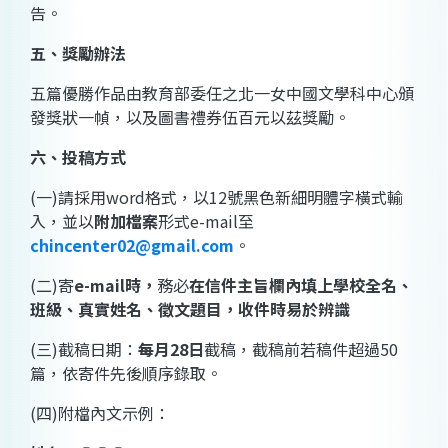
告。
五、獎勵辦法
五篇優勝作品由教育部委任之北一女中國文學科中心頒
發獎狀一幀，以及圖書禮券伍百元以茲獎勵。
六、投稿方式
(一)請採用word格式，以12號黑色新細明體字橫式輸
入，並以
附加檔案
形式e-mail至
chincenter02@gmail.com
。
(二)寄
e-mail時，
務必
在信件主旨欄內填上學校全名、
班級、真實姓名、徵文題目，收件時易於辨識
(三)截稿日期：
每月28日
截稿，截稿前若稿件超過50
篇，依寄件先後順序錄取。
(四)附檔內文示例：