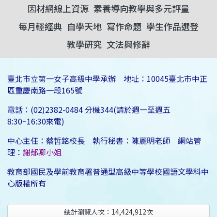
因材網線上資源
素養導向教學與多元評量
每月輕經典
自學天地
寫作命題
學生作品選登
教學研究
文法與修辭
臺北市立第一女子高級中學承辦 地址：10045臺北市中正
區重慶南路一段165號
電話：(02)2382-0484 分機344(請於週一至週五
8:30~16:30來電)
中心主任：蔡哲銘校長 執行秘書：陳麗明老師 網站管
理：
謝郁卿小姐
教育部國民及學前教育署普通型高級中等學校國語文學科中
心版權所有
總計瀏覽人次：
14,424,912
次