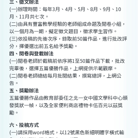
三、徵文辦法
(一)辦理時間：每年3月、4月、5月、8月、9月、10
月、11月共七次。
(二)由具有豐富教學經驗的老師組成命題及閱卷小組，
以一個月為一期，擬定徵文題目，徵求學生習作。
(三)依投稿的先後次序，錄取前50篇作品，進行批改評
分，擇優選出前五名給予獎勵。
四、閱卷與登載辦法
(一)閱卷老師於截稿前依序將1至50篇作品下載，批改
完畢後，選擇五篇優勝作品，上網提供示範觀摩。
(二)閱卷老師總結每月批閱結果，撰寫總評，上網公
告。
五、獎勵辦法
五篇優勝作品由教育部委任之北一女中國文學科中心頒
發獎狀一幀，以及全家便利商店禮物卡伍百元以茲獎
勵。
六、投稿方式
(一)請採用word格式，以12號黑色新細明體字橫式輸