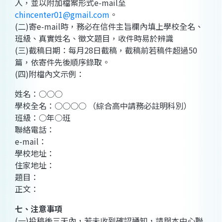
入，並以附加檔案形式e-mail至
chincenter01@gmail.com
。
(二)寄e-mail時，務必在信件主旨欄內填上學校全名、
班級、真實姓名、徵文題目，收件時易於辨識
(三)截稿日期：每月28日截稿，截稿前若稿件超過50
篇，依寄件先後順序錄取。
(四)附檔內文示例：
姓名：○○○
學校全名：○○○○ （綜合高中請務必註明科別）
班級：○年○班
聯絡電話：
e-mail：
學校地址：
住家地址：
題目：
正文：
七、注意事項
(一)投稿後三天內，若未收到確認通知，請與本中心聯