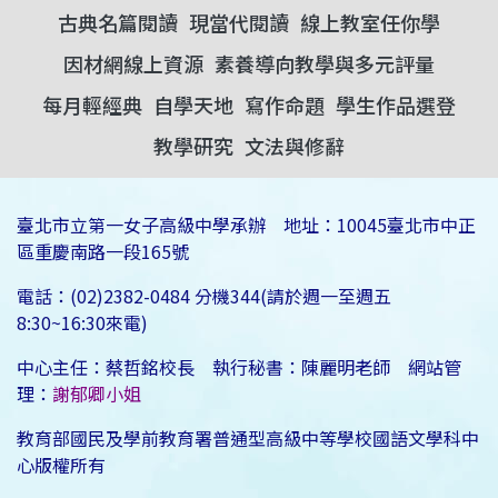
古典名篇閱讀
現當代閱讀
線上教室任你學
因材網線上資源
素養導向教學與多元評量
每月輕經典
自學天地
寫作命題
學生作品選登
教學研究
文法與修辭
臺北市立第一女子高級中學承辦 地址：10045臺北市中正
區重慶南路一段165號
電話：(02)2382-0484 分機344(請於週一至週五
8:30~16:30來電)
中心主任：蔡哲銘校長 執行秘書：陳麗明老師 網站管
理：
謝郁卿小姐
教育部國民及學前教育署普通型高級中等學校國語文學科中
心版權所有