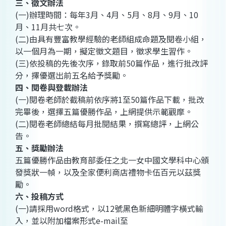
三、徵文辦法
(一)辦理時間：每年3月、4月、5月、8月、9月、10
月、11月共七次。
(二)由具有豐富教學經驗的老師組成命題及閱卷小組，
以一個月為一期，擬定徵文題目，徵求學生習作。
(三)依投稿的先後次序，錄取前50篇作品，進行批改評
分，擇優選出前五名給予獎勵。
四、閱卷與登載辦法
(一)閱卷老師於截稿前依序將1至50篇作品下載，批改
完畢後，選擇五篇優勝作品，上網提供示範觀摩。
(二)閱卷老師總結每月批閱結果，撰寫總評，上網公
告。
五、獎勵辦法
五篇優勝作品由教育部委任之北一女中國文學科中心頒
發獎狀一幀，以及全家便利商店禮物卡伍百元以茲獎
勵。
六、投稿方式
(一)請採用word格式，以12號黑色新細明體字橫式輸
入，並以附加檔案形式e-mail至