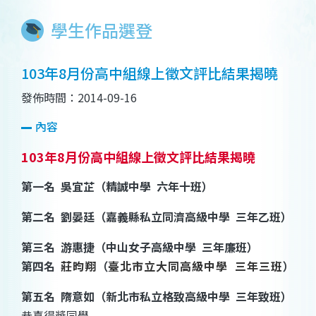
學生作品選登
103年8月份高中組線上徵文評比結果揭曉
發佈時間：2014-09-16
內容
103年8月份高中組線上徵文評比結果揭曉
第一名
吳宜芷
（
精誠中學
六年十班
）
第二名
劉晏廷（嘉義縣私立同濟高級中學
三年乙班）
第三名
游惠捷（中山女子高級中學
三年廉班）
第四名
莊昀翔
（
臺北市立大同高級中學
三年三班
）
第五名
隋意如（新北市私立格致高級中學
三年致班）
恭喜得獎同學