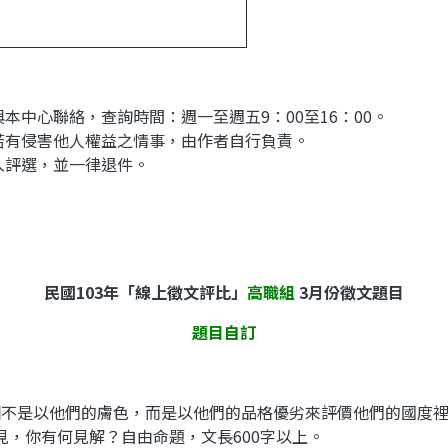
本中心聯絡，查詢時間：週一至週五9：00至16：00。
若有侵害他人權益之情事，由作者自行負責。
入評選，並一律退件。
民國103年「線上徵文評比」
高職組
3
月份徵文題目
題目自訂
是以他們的膚色，而是以他們的品格優劣來評價他們的國度裡生
，你有何見解？自由命題，文長600字以上。