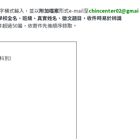
體字橫式輸入，並以
附加檔案
形式e-mail至
chincenter02@gmai
學校全名、班級、真實姓名、徵文題目，收件時易於辨識
件超過50篇，依寄件先後順序錄取。
明科別）