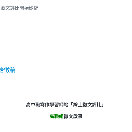
上徵文評比開始徵稿
始徵稿
高中職寫作學習網站「線上徵文評比」
高職組
徵文啟事