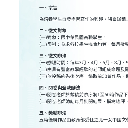
一、宗旨
為培養學生自發學習寫作的興趣，特舉辦線
二、徵文對象
(一)對象：限中華民國高職學生。
(二)限制：為求各校學生機會均等，每月徵
三、徵文辦法
(一)辦理時間：每年3月、4月、5月、8月、
(二)由具有豐富教學經驗的老師組成命題
(三)依投稿的先後次序，錄取前50篇作品
四、閱卷與登載辦法
(一)閱卷老師於截稿前依序將1至50篇作
(二)閱卷老師總結每月批閱結果，撰寫總評
五、獎勵辦法
五篇優勝作品由教育部委任之北一女中國文