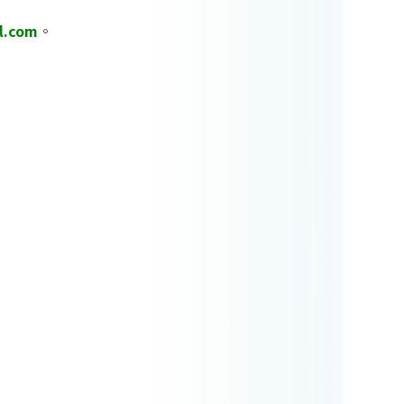
l.com
。