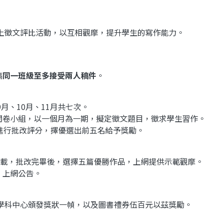
上徵文評比活動，以互相觀摩，提升學生的寫作能力。
稿
同一班級至多接受兩人稿件
。
9月、10月、11月共七次。
及閱卷小組，以一個月為一期，擬定徵文題目，徵求學生習作。
，進行批改評分，擇優選出前五名給予獎勵。
品下載，批改完畢後，選擇五篇優勝作品，上網提供示範觀摩。
，上網公告。
學科中心頒發獎狀一幀，以及圖書禮券伍百元以茲獎勵。