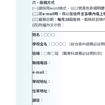
六、投稿方式
(一)請採用word格式，以12號黑色新細明
(二)寄
e-mail時，
務必
在信件主旨欄內填上
(三)截稿日期：
每月28日
截稿，截稿前若稿
(四)附檔內文示例：
姓名
：○○○
學校全名
：○○○○ （綜合高中請務必註
班級
：○年○班 （職業科請務必註明科別）
聯絡電話
：
e-mail
：
學校地址：
住家地址：
題目
：