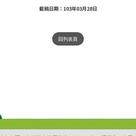
截稿日期：
103
年
03
月
28
日
回列表頁