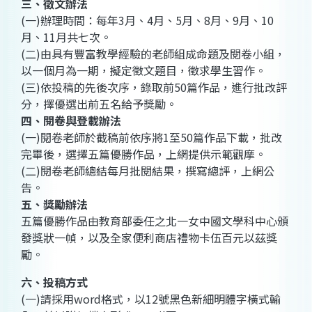
三、徵文辦法
(一)辦理時間：每年3月、4月、5月、8月、9月、10
月、11月共七次。
(二)由具有豐富教學經驗的老師組成命題及閱卷小組，
以一個月為一期，擬定徵文題目，徵求學生習作。
(三)依投稿的先後次序，錄取前50篇作品，進行批改評
分，擇優選出前五名給予獎勵。
四、閱卷與登載辦法
(一)閱卷老師於截稿前依序將1至50篇作品下載，批改
完畢後，選擇五篇優勝作品，上網提供示範觀摩。
(二)閱卷老師總結每月批閱結果，撰寫總評，上網公
告。
五、獎勵辦法
五篇優勝作品由教育部委任之北一女中國文學科中心頒
發獎狀一幀，以及全家便利商店禮物卡伍百元以茲獎
勵。
六、投稿方式
(一)請採用word格式，以12號黑色新細明體字橫式輸