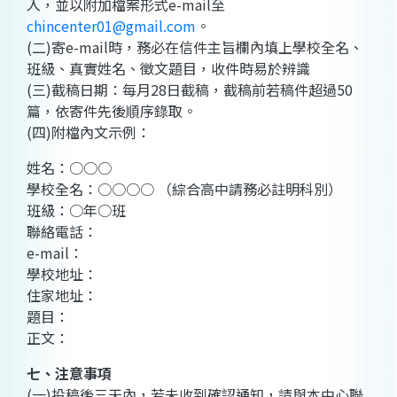
入，並以附加檔案形式e-mail至
chincenter01@gmail.com
。
(二)寄e-mail時，務必在信件主旨欄內填上學校全名、
班級、真實姓名、徵文題目，收件時易於辨識
(三)截稿日期：每月28日截稿，截稿前若稿件超過50
篇，依寄件先後順序錄取。
(四)附檔內文示例：
姓名：○○○
學校全名：○○○○ （綜合高中請務必註明科別）
班級：○年○班
聯絡電話：
e-mail：
學校地址：
住家地址：
題目：
正文：
七、注意事項
(一)投稿後三天內，若未收到確認通知，請與本中心聯