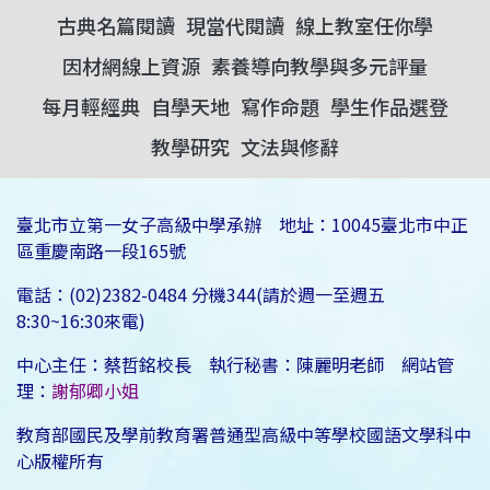
古典名篇閱讀
現當代閱讀
線上教室任你學
因材網線上資源
素養導向教學與多元評量
每月輕經典
自學天地
寫作命題
學生作品選登
教學研究
文法與修辭
臺北市立第一女子高級中學承辦 地址：10045臺北市中正
區重慶南路一段165號
電話：(02)2382-0484 分機344(請於週一至週五
8:30~16:30來電)
中心主任：蔡哲銘校長 執行秘書：陳麗明老師 網站管
理：
謝郁卿小姐
教育部國民及學前教育署普通型高級中等學校國語文學科中
心版權所有