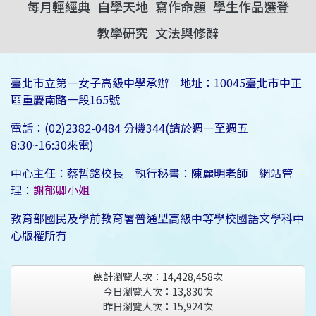
每月輕經典
自學天地
寫作命題
學生作品選登
教學研究
文法與修辭
臺北市立第一女子高級中學承辦 地址：10045臺北市中正
區重慶南路一段165號
電話：(02)2382-0484 分機344(請於週一至週五
8:30~16:30來電)
中心主任：蔡哲銘校長 執行秘書：陳麗明老師 網站管
理：
謝郁卿小姐
教育部國民及學前教育署普通型高級中等學校國語文學科中
心版權所有
總計瀏覽人次：
14,428,458
次
今日瀏覽人次：
13,830
次
昨日瀏覽人次：
15,924
次