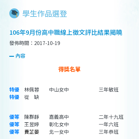
學生作品選登
106年9月份高中職線上徵文評比結果揭曉
發佈時間：2017-10-19
內容
得獎名單
特優
林佩蓉 中山女中 三年敏班
特優
從 缺
優等
陳群靜 嘉義高中 二年十九班
優等
王昱婷 彰化女中 一年六班
優等
費芷晏
北一女中 三年恭班