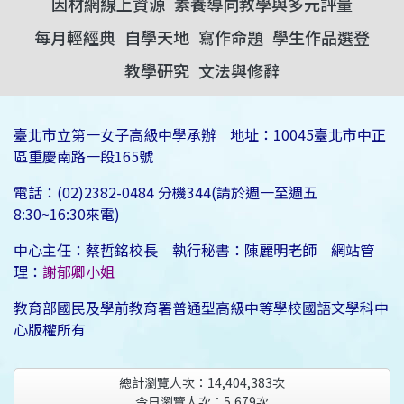
因材網線上資源
素養導向教學與多元評量
每月輕經典
自學天地
寫作命題
學生作品選登
教學研究
文法與修辭
臺北市立第一女子高級中學承辦 地址：10045臺北市中正
區重慶南路一段165號
電話：(02)2382-0484 分機344(請於週一至週五
8:30~16:30來電)
中心主任：蔡哲銘校長 執行秘書：陳麗明老師 網站管
理：
謝郁卿小姐
教育部國民及學前教育署普通型高級中等學校國語文學科中
心版權所有
總計瀏覽人次：
14,404,383
次
今日瀏覽人次：
5,679
次