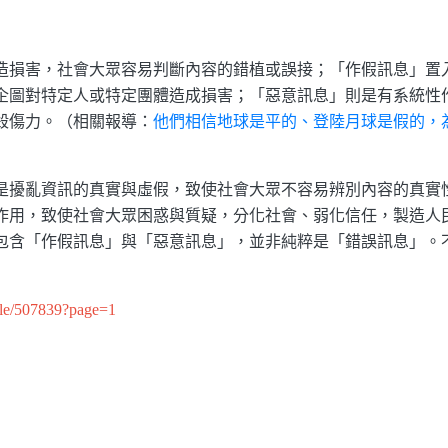
損害，社會大眾容易判斷內容的錯植或誤接；「作假訊息」置
企圖對特定人或特定團體造成損害；「惡意訊息」則是有系統性
殺傷力。（相關報導：
他們相信地球是平的、登陸月球是假的，
擾亂資訊的真實與虛假，致使社會大眾不容易辨別內容的真實
作用，致使社會大眾困惑與質疑，分化社會、弱化信任，製造人
包含「作假訊息」與「惡意訊息」，並非純粹是「錯誤訊息」。
e/507839?page=1