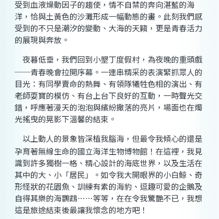
受到血液燥動因子的趨
使，
情不自禁的奔向湛藍的海
洋，
恰與土黃色的沙灘形成一幅動態的
畫。
此刻我們感
受到的不只是潮汐的變動、大海的天
籟，
更是青春活力
的展現與奔
放。
夜暮低
垂，
我們回到小墾丁度假
村，
為夜晚的重頭戲
──青春晚會拉開序
幕。
一連串精采的表演緊抓眾人的
目
光：
有同學賣命的熱舞、有領隊犧牲色相的演出、有
老師耍寶的模仿、有台上台下良好的互
動，
一時聲光交
錯，
呼應著漫天的泡泡與繽紛撒落的亮片，場面也在燭
光搖曳的晃影下溫馨的結
束。
以上動人的景象皆深植我
腦海，
但最令我傾心的還是
孕育著無線生命的國立海洋生物博物
館！
在這
裡，
我見
識到許多獨樹一格、精心設計的海底世
界，
以及生活在
其中的大、小「居民
」。
如令我大開眼界的小白鯨、奇
形怪狀的花園魚、訓練有素的海豹、逗趣可愛的企鵝及
自得其樂的海鸚鵡……等
等，
在在令我驚艷不
已，
我想
這是旅途結束後最讓我懷念的地方
吧！