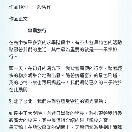
作品類別：一般習作
作品正文：
畢業旅行
在高中多采多姿的求學階段
中，
有不少各具特色的活動
點綴著我們的生
活，
其中最為重要的就是──畢業旅
行。
頭一
天，
在初升的曙光
下，
我背著簡便的行
李，
踏著輕
快的腳步朝集合地點出
發。
隨著捷運窗外的景色飛
逝，
我的心情不禁也跟飛揚起
來！
我們期待已久的日子終於
在此展
開！
別離了台
北，
我們來到各種受歡迎的觀光景
點：
到達中正大學
時，
有昔日畢業的學長，熱心帶領我們參
觀廣大的校
區，
其中最值得介紹的是「鎮校之寶」──
黑天鵝
！
在餘波蕩漾的湖面上
，
天鵝們悠游地劃出陣陣