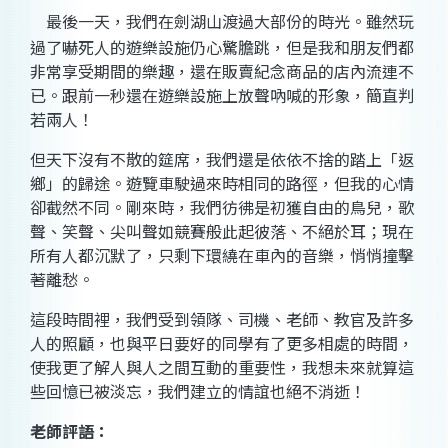
最後一天
，
我們在劍湖山渡過大部份的時光。雖然玩
過了嚇死人的遊樂設施仍心驚膽跳
，
但是我和朋友們都
非常享受期間的樂
趣，
還在販賣紀念商品的店內流連不
已。
跟前一秒還在遊樂設施上放聲吶喊的形
象，
簡直判
若兩人！
但天下沒有不散的筵席
，
我們還是依依不捨的踏上「返
鄉」的歸
途。
遊覽車駛過來時相同的路
徑，
但我的心情
卻截然不同
。
剛來時
，
我們彷彿是初獲自由的鳥兒
，
歌
聲、笑聲、尖叫聲如競賽般此起彼落、不絕於
耳；
現在
所有人都沉默了
，
只剩下環繞在車內的音樂
，
悄悄撞
擊
著離愁。
這段時間
裡，
我們受到領隊、司機、老師、教官及許多
人的照
顧，
也與平日要好的同學有了更多相處的時間，
使我更了解人與人之間互動的重要
性，
我想未來就算這
些回憶已被淡
忘，
我們建立的情誼也絕不消
逝！
老師評語：