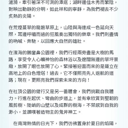
漣
漪，
牽引著深不可測的潭
底；
湖畔邊佳木秀而繁
陰，
對映出動靜的分
明，
如此祥和的寧
靜，
為我們褪去不少
炙熱的炎
陽。
在荒煙蔓草的龍磐草原
上，
山陸與海連成一色延向天
際，
耳邊呼嘯而過的狂風奏出獨特的樂
章。
我們則盡情
的吶喊、奔
馳，
以回應大自然的雄
壯。
在濱海的鵝鑾鼻公園
裡，
我們行經兩旁盡是大樹的馬
路
，
享受令人心曠神怡的森林浴以及遼闊無邊的草坪景
緻
，
放開了眼也放開了
心。
緊接著迎面而來的是聳立在
高地上的白色燈
塔！
過去，它不僅照亮先人返航的道
路；現在，
更照亮我們探索未來的方
向！
在社頂公園的健行又是另一番體會
，
我們挑戰自我體
力。
行進在起伏、彎曲的步道
上，
並有幸欣賞到堅韌的
風剪樹、陡峭的山壁以及成群的樹
海，
不禁感到自我的
渺
小，
並讚嘆著造物主的鬼斧神
工。
在南灣熱情的日光下
，
我們彷彿置身於夏日的焰陽，