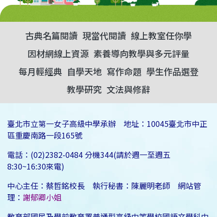
古典名篇閱讀
現當代閱讀
線上教室任你學
因材網線上資源
素養導向教學與多元評量
每月輕經典
自學天地
寫作命題
學生作品選登
教學研究
文法與修辭
臺北市立第一女子高級中學承辦 地址：10045臺北市中正
區重慶南路一段165號
電話：(02)2382-0484 分機344(請於週一至週五
8:30~16:30來電)
中心主任：蔡哲銘校長 執行秘書：陳麗明老師 網站管
理：
謝郁卿小姐
教育部國民及學前教育署普通型高級中等學校國語文學科中