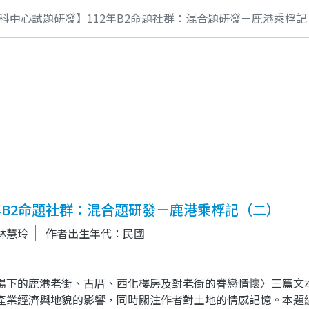
科中心試題研發】112年B2命題社群：混合題研發－鹿港乘桴記
年B2命題社群：混合題研發－鹿港乘桴記（二）
林慧玲
作者出生年代：民國
陽下的鹿港老街、古厝、西化樓房及對老街的眷戀情懷〉三篇文
產業經濟與地貌的影響，同時關注作者對土地的情感記憶。本題