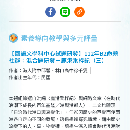
素養導向教學與多元評量
【國語文學科中心試題研發】112年B2命題
社群：混合題研發－鹿港乘桴記（三）
作者：海大附中邱馨、林口高中徐千雯
作者出生年代：民國
本題組節選自洪繻〈鹿港乘桴記〉與網路文章〈在時代
浪潮下成長的百年基隆／港與港都人〉，二文均體現
「日治時代港口興衰變化」，但卻因歷史的巨變而使兩
港各自走向不同的發展。透過學術探究情境，藉由歷史
流變下的人、事、物變遷，讓學生深入體會時代浪潮對