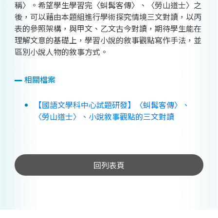
稱〉。希望學生學習完〈虯髯客傳〉、〈勞山道士〉之
後，可以藉由本題組進行學術探究情境三文對讀，以丙
表的參照架構，與甲文、乙文古今對讀，期待學生能在
理解文意的基礎上，學習小說的敘事觀點寫作手法，並
區別小說人物的敘事方式。
相關檔案
【國語文學科中心試題研發】〈虯髯客傳〉、
〈勞山道士〉、小說敘事觀點的三文對讀
回列表頁