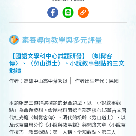
素養導向教學與多元評量
【國語文學科中心試題研發】〈虯髯客
傳〉、〈勞山道士〉、小說敘事觀點的三文
對讀
作者：高雄中山高中葉秀娟
作者出生年代：民國
本題組是三道非選擇題的混合題型，以「小說敘事觀
點」為命題發想。命題材料節選自部定核心15篇古文唐
代杜光庭〈虯髯客傳〉、清代蒲松齡〈勞山道士〉，以
及改寫自周芬伶《小說與故事課》與網路文章〈小說寫
作技巧－敘事觀點：第一人稱、全知觀點、第三人