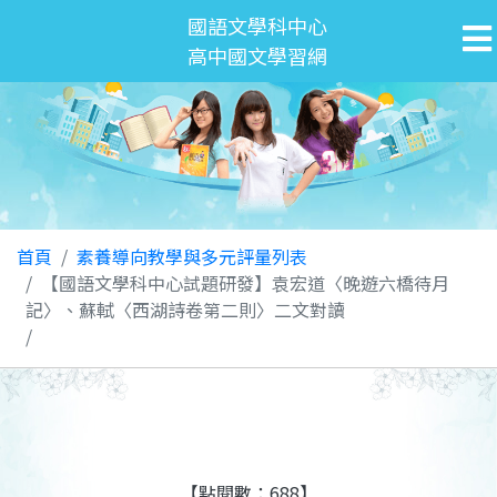
國語文學科中心
高中國文學習網
首頁
素養導向教學與多元評量列表
【國語文學科中心試題研發】袁宏道〈晚遊六橋待月
記〉、蘇軾〈西湖詩卷第二則〉二文對讀
【點閱數：688】