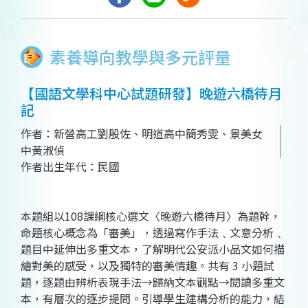
素養導向教學與多元評量
【國語文學科中心試題研發】晚遊六橋待月
記
作者：新營高工劉殷佐、明道高中簡秀雯、景美女
中黃淑偵
作者出生年代：民國
本題組以108課綱核心選文〈晚遊六橋待月〉為題幹，
命題核心概念為「審美」，透過寫作手法﹑文意分析﹑
題目中延伸出多重文本，了解明代公安派小品文如何描
繪對美的感受，以及獨特的審美情趣。共有 3 小題試
題，逐題由辨析表現手法→歸納文本觀點→閱讀多重文
本，有層次的逐步提問。引導學生建構分析的能力，結