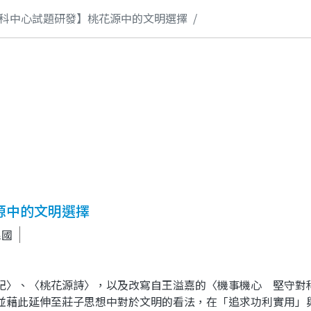
科中心試題研發】桃花源中的文明選擇
源中的文明選擇
民國
記〉、〈桃花源詩〉，以及改寫自王溢嘉的〈機事機心 堅守對
並藉此延伸至莊子思想中對於文明的看法，在「追求功利實用」