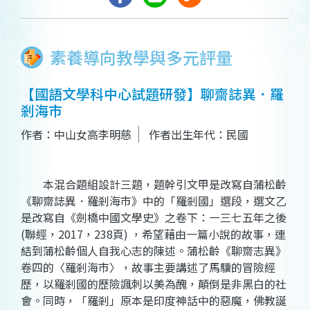
素養導向教學與多元評量
【國語文學科中心試題研發】聊齋誌異．羅
剎海市
作者：中山女高李明慈
作者出生年代：民國
本混合題組設計三題，題幹引文甲是改寫自蒲松齡
《聊齋誌異．羅剎海市》中的「羅剎國」選段，選文乙
是改寫自《劍橋中國文學史》之卷下：一三七五年之後
(聯經，2017，238頁) ，希望藉由一篇小說的故事，連
結到蒲松齡個人自我心志的陳述。蒲松齡《聊齋志異》
卷四的〈羅剎海市〉，故事主要講述了馬驥的冒險經
歷，以羅剎國的歷險諷刺以美為醜，顛倒是非黑白的社
會。同時，「羅剎」原本是印度神話中的惡魔，佛教誕