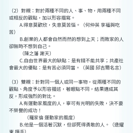
（2）對襯：對於兩種不同的人、事、物，用兩種不同
或相反的觀點，加以形容描寫。
A.得意莫歡欣，失意莫苦惱。（何仲英 享福與吃
苦）
B.創業的人都會自然而然的想到上天；而敗家的人
卻無時不想到自己。
（陳之藩 謝天）
C.自由世界最大的缺點：是有錢不能共享；共產社
會最大的優點：是有苦必須同當。（英國 邱吉爾名言）
（3）雙襯：針對同一個人或同一事物，從兩種不同的
觀點、角度予以形容描述，著眼點不同，結果適成其
反，形成強烈的對比。
A.有運動家風度的人，寧可有光明的失敗，決不要
不榮譽的成功！
（羅家倫 運動家的風度）
B.他是一個活著沉默，但卻死得勇敢的人。（逯耀
東 揮手）