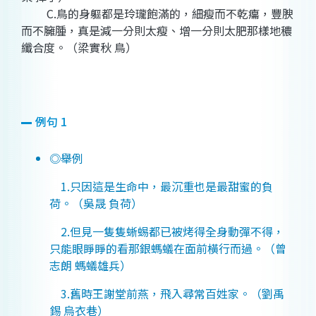
C.鳥的身軀都是玲瓏飽滿的，細瘦而不乾癟，豐腴
而不臃腫，真是減一分則太瘦、增一分則太肥那樣地穠
纖合度。（梁實秋 鳥）
例句 1
◎舉例
1.只因這是生命中，最沉重也是最甜蜜的負
荷。（吳晟 負荷）
2.但見一隻隻蜥蜴都已被烤得全身動彈不得，
只能眼睜睜的看那銀螞蟻在面前橫行而過。（曾
志朗 螞蟻雄兵）
3.舊時王謝堂前燕，飛入尋常百姓家。（劉禹
錫 烏衣巷）