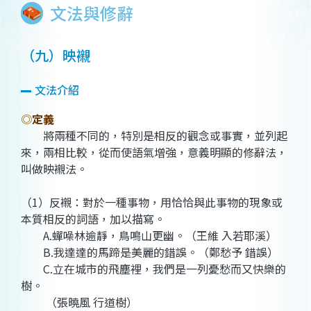
文法與修辭
（九）映襯
文法介紹
◎
定義
將兩種不同的，特別是相反的觀念或事實，並列起
來，兩相比較，從而使語氣增強，意義明顯的修辭法，
叫做映襯法。
（1）反襯：對於一種事物，用恰恰與此事物的現象或
本質相反的詞語，加以描寫。
A.蟬噪林逾靜，鳥鳴山更幽。（王維 入若耶溪）
B.我達達的馬蹄是美麗的錯誤。（鄭愁予 錯誤）
C.立在城市的飛塵裡，我們是一列憂愁而又快樂的
樹。
（張曉風 行道樹）