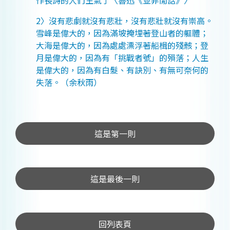
作長詩的人們生氣了〈魯迅《並非閒話》〉
2〉沒有悲劇就沒有悲壯，沒有悲壯就沒有崇高。
雪峰是偉大的，因為滿坡掩埋著登山者的軀體；
大海是偉大的，因為處處漂浮著船楫的殘骸；登
月是偉大的，因為有「挑戰者號」的殞落；人生
是偉大的，因為有白髮、有訣別、有無可奈何的
失落。（余秋雨）
這是第一則
這是最後一則
回列表頁