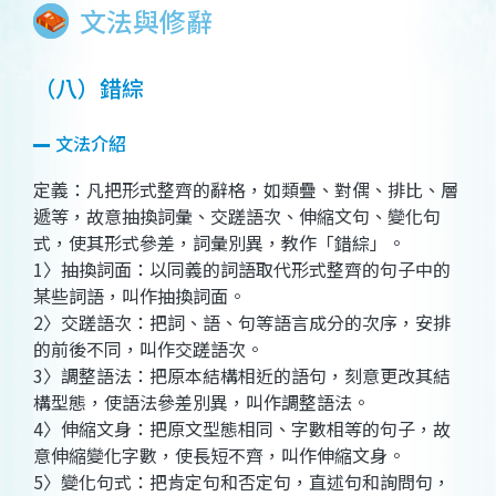
文法與修辭
（八）錯綜
文法介紹
定義：凡把形式整齊的辭格，如類疊、對偶、排比、層
遞等，故意抽換詞彙、交蹉語次、伸縮文句、變化句
式，使其形式參差，詞彙別異，教作「錯綜」。
1
〉抽換詞面：以同義的詞語取代形式整齊的句子中的
某些詞語，叫作抽換詞面。
2
〉交蹉語次：把詞、語、句等語言成分的次序，安排
的前後不同，叫作交蹉語次。
3
〉調整語法：把原本結構相近的語句，刻意更改其結
構型態，使語法參差別異，叫作調整語法。
4
〉伸縮文身：把原文型態相同、字數相等的句子，故
意伸縮變化字數，使長短不齊，叫作伸縮文身。
5
〉變化句式：把肯定句和否定句，直述句和詢問句，