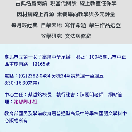
古典名篇閱讀
現當代閱讀
線上教室任你學
因材網線上資源
素養導向教學與多元評量
每月輕經典
自學天地
寫作命題
學生作品選登
教學研究
文法與修辭
臺北市立第一女子高級中學承辦 地址：10045臺北市中正
區重慶南路一段165號
電話：(02)2382-0484 分機344(請於週一至週五
8:30~16:30來電)
中心主任：蔡哲銘校長 執行秘書：陳麗明老師 網站管
理：
謝郁卿小姐
教育部國民及學前教育署普通型高級中等學校國語文學科中
心版權所有