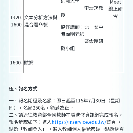
師範大學
Meet
李清筠教
線上研
授
習
1320-
文本分析方法與
1600
混合題命製
協作講師：北一女中
陳麗明老師
暨命題研
發小組
1600-
賦歸
伍、報名方式
一、報名期程及名額：即日起至115年7月30日（星期
四），名額250名，額滿為止。
二、請逕往教育部全國教師在職進修資訊網完成報名。
報名步驟如下：進入
https://inservice.edu.tw/
首頁→
點選「教師登入」→ 輸入教師個人帳號密碼→點選網頁