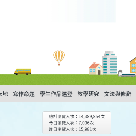
天地
寫作命題
學生作品選登
教學研究
文法與修辭
總計瀏覽人次：
14,389,854
次
今日瀏覽人次：
7,036
次
昨日瀏覽人次：
15,981
次