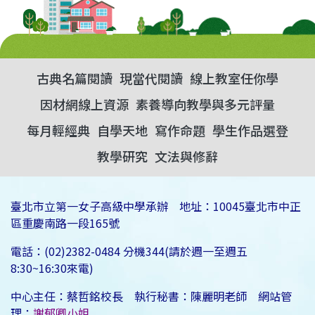
古典名篇閱讀
現當代閱讀
線上教室任你學
因材網線上資源
素養導向教學與多元評量
每月輕經典
自學天地
寫作命題
學生作品選登
教學研究
文法與修辭
臺北市立第一女子高級中學承辦 地址：10045臺北市中正
區重慶南路一段165號
電話：(02)2382-0484 分機344(請於週一至週五
8:30~16:30來電)
中心主任：蔡哲銘校長 執行秘書：陳麗明老師 網站管
理：
謝郁卿小姐