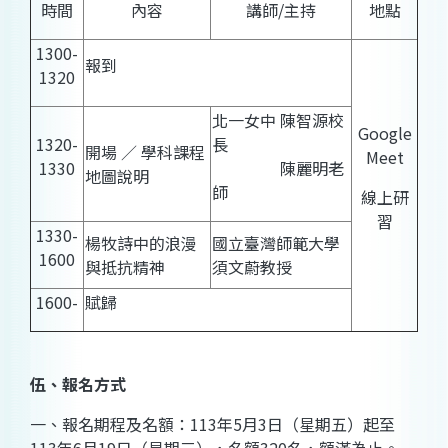
時間
內容
講師/主持
地點
1300-
報到
1320
北一女中 陳智源校
Google
1320-
長
開場 ∕ 學科課程
Meet
1330
陳麗明老
地圖說明
師
線上研
習
1330-
楊牧詩中的浪漫
國立臺灣師範大學
1600
與抵抗精神
須文蔚教授
1600-
賦歸
伍、報名方式
一、報名期程及名額：113年5月3日（星期五）起至