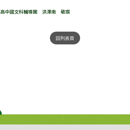
團 洪澤南 敬撰
回列表頁