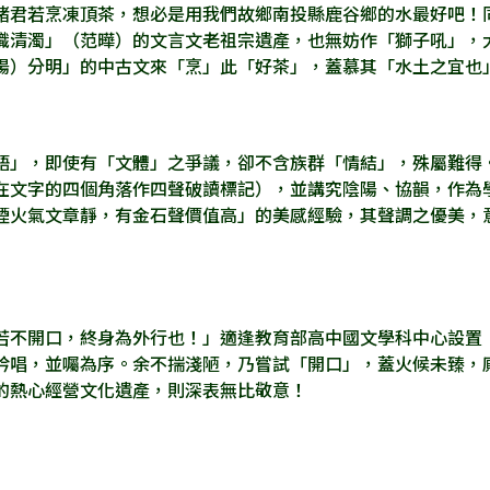
諸君若烹凍頂茶，想必是用我們故鄉南投縣鹿谷鄉的水最好吧！
識清濁」（范曄）的文言文老祖宗遺產，也無妨作「獅子吼」，
陽）分明」的中古文來「烹」此「好茶」，蓋慕其「水土之宜也
」，即使有「文體」之爭議，卻不含族群「情結」，殊屬難得
在文字的四個角落作四聲破讀標記），並講究陰陽、協韻，作為
煙火氣文章靜，有金石聲價值高」的美感經驗，其聲調之優美，
不開口，終身為外行也！」適逢教育部高中國文學科中心設置
吟唱，並囑為序。余不揣淺陋，乃嘗試「開口」，蓋火候未臻，
的熱心經營文化遺產，則深表無比敬意！