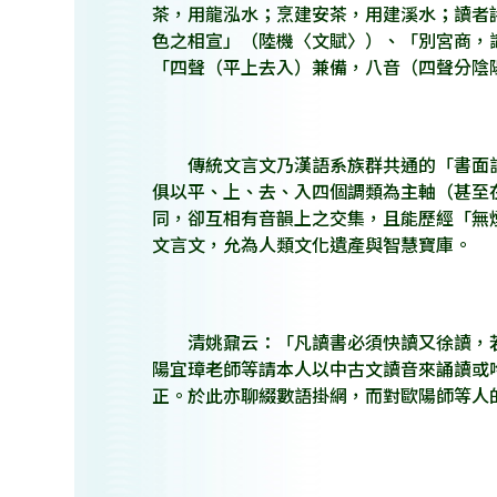
茶，用龍泓水；烹建安茶，用建溪水；讀者
色之相宣」（陸機〈文賦〉）、「別宮商，
「四聲（平上去入）兼備，八音（四聲分陰
傳統文言文乃漢語系族群共通的「書面語
俱以平、上、去、入四個調類為主軸（甚至
同，卻互相有音韻上之交集，且能歷經「無
文言文，允為人類文化遺產與智慧寶庫。
清姚鼐云：「凡讀書必須快讀又徐讀，若
陽宜璋老師等請本人以中古文讀音來誦讀或
正。於此亦聊綴數語掛網，而對歐陽師等人