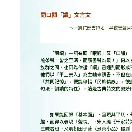
開口閱
「讀」文言文
～一簾花影雲拖地 半夜書聲月
「閱讀」一詞有既「眼觀」又「口誦」
煎茶聲，皆之至清，而讀書聲為最！」何以
族群之間，也因為依循「讀」書通則而形成
他們以「平上去入」為主軸來讀書，不但在
「共同記憶」，便能珍惜「民族情感」，彼
句法、韻讀的特性），這是古典詩文的奧妙
如果能回歸「基本面」，呈現其平仄、句
趣，而得以表現「聲情」。宋人編《千家詩
三昧者也。又明朝田子藝〈煮茶小品〉提到