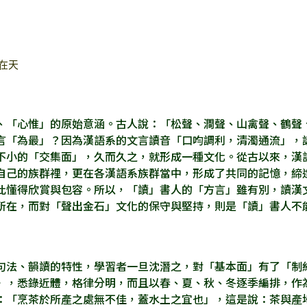
在天
、「心惟」的原始意涵。古人說：「松聲、澗聲、山禽聲、鶴聲
言「為最」？因為漢語系的文言讀音「口呁調利，清濁通流」，
不小的「交集面」，久而久之，就形成一種文化。從古以來，漢
自己的族群裡，更在各漢語系族群當中，形成了共同的記憶，締
此懂得欣賞與包容。所以，「讀」書人的「方言」雖有別，讀漢
所在，而對「聲出金石」文化的保守與堅持，則是「讀」書人不
法、韻讀的特性，學習者一旦沈潛之，對「基本面」有了「制
》，悉錄近體，格律分明，而且以春、夏、秋、冬逐季編排，作
：「烹茶於所產之處無不佳，蓋水土之宜也」，這是說：茶與產