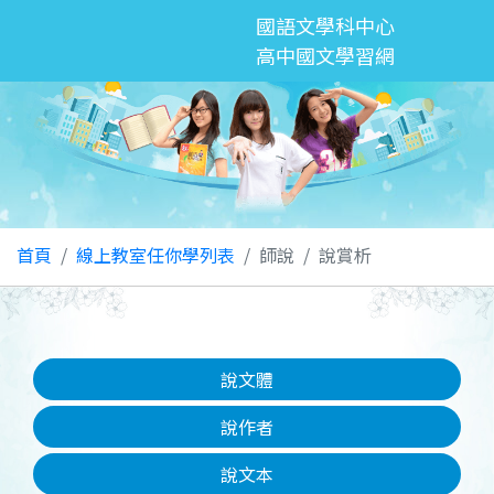
國語文學科中心
高中國文學習網
首頁
線上教室任你學列表
師說
說賞析
說文體
說作者
說文本