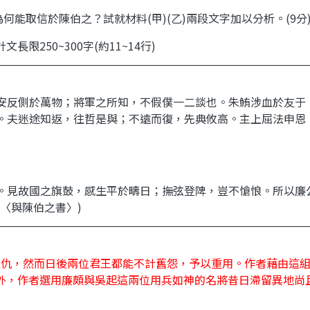
為何能取信於陳伯之？試就材料
(
甲
)(
乙
)
兩段文字加以分析。
(9
分
計文長限
250~300
字
(
約
11~14
行
)
安反側於萬物；將軍之所知，不假僕一二談也。朱鮪涉血於友于
。夫迷途知返，往哲是與；不遠而復，先典攸高。主上屈法申恩
。見故國之旗鼓，感生平於疇日；撫弦登陴，豈不愴悢。所以廉
遲〈與陳伯之書〉
)
之仇
，然而日後兩位君王都能不計舊怨，予以重用。作者藉由這
外，作者選用廉頗與吳起這兩位用兵如神的名將昔日滯留異地尚