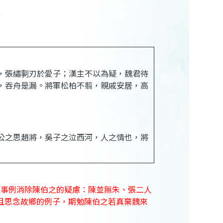
)
，張繡剚刃於愛子；漢主不以為疑，魏君待
，吞舟是漏。將軍松柏不翦，親戚安居，高
公之思趙將，吳子之泣西河，人之情也，將
組事例消除陳伯之的疑慮：陳並無朱、張二人
且思念故鄉的例子，期勉陳伯之若真棄魏來