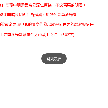
也」反覆申明梁武帝是深仁厚德、不念舊惡的明君。
說明
棄暗投明則往哲是與，期勉他能勇於遷善。
調梁武帝屈法申恩的實際作為以取得陳伯之的感激與信任
。
由江南風光激發陳伯之的故土之情。
(302
字
)
回列表頁