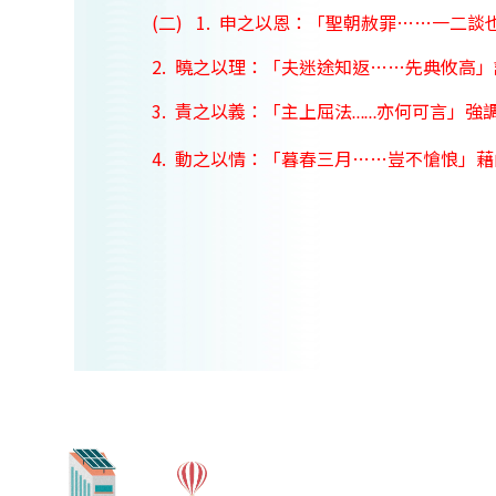
(二)
1.
申之以恩：「聖朝赦罪
……
一二談
2.
曉之以理：「夫迷途
知返
……
先典攸高」
3.
責之以義：「主上屈法
亦何可言」強
……
4.
動之以情：「暮春三月
……
豈不愴悢」藉