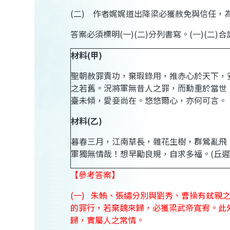
(二)
作者娓娓道出降梁必獲赦免與信任，
答案必須標明
(
一
)(
二
)
分列書寫。
(
一
)(
二
)
合
材料
(
甲
)
聖朝赦罪責功，棄瑕錄用，推赤心於天下，
之若舊。況將軍無昔人之罪，而勳重於當世
臺未傾，愛妾尚在。悠悠爾心，亦何可言。
材料
(
乙
)
暮春三月，江南草長，雜花生樹，群鶯亂飛
軍獨無情哉！想早勵良規，自求多福。
(
丘
【參考答案】
(一)
朱鮪、
張繡分別
與劉秀、
曹操
有弒親
的罪行，若棄魏來歸，必獲梁武帝寬宥
。此
歸，實屬人之常情。