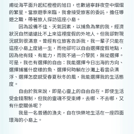
甫從海平面升起紅橙橙的旭日，也數過寧靜夜空中熠熠
的繁星。當旅遊季來臨，我會接受旅客的委託，擔任導
遊之職，帶著旅人探訪這座小島。
因為設備不佳、天氣因素，以捕魚為業的我，經濟
狀況自然遠遠比不上來這裡度假的外地人。但我卻對現
況感到很滿意。曾經有位旅客告訴我，我一輩子只能在
這座小島上度過一生，而他卻可以自由選擇度假地點，
因為他有錢、有能力，而我不過一介黎民，無從選擇。
可是，我也有選擇的自由：我能選擇今日出海的方向、
選擇捕獲什麼樣的魚、選擇何時躺在沙灘上看雲朵漂
浮、選擇怎麼感受春夏秋冬的風，我能選擇我的生活態
度。
自由於我來說，即是心靈上的自由自在。即使生活
受金錢限制，但我的靈魂不受束縛，去哪、不去哪，又
有什麼關係呢？
我是一名普通的漁夫，自在快樂地生活在一座四面
環海的小島上。