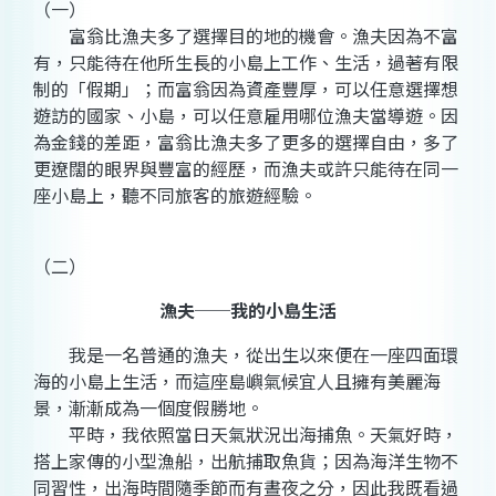
（一）
富翁比漁夫多了選擇目的地的機會。漁夫因為不富
有，只能待在他所生長的小島上工作、生活，過著有限
制的「假期」；而富翁因為資產豐厚，可以任意選擇想
遊訪的國家、小島，可以任意雇用哪位漁夫當導遊。因
為金錢的差距，富翁比漁夫多了更多的選擇自由，多了
更遼闊的眼界與豐富的經歷，而漁夫或許只能待在同一
座小島上，聽不同旅客的旅遊經驗。
（二）
漁夫──我的小島生活
我是一名普通的漁夫，從出生以來便在一座四面環
海的小島上生活，而這座島嶼氣候宜人且擁有美麗海
景，漸漸成為一個度假勝地。
平時，我依照當日天氣狀況出海捕魚。天氣好時，
搭上家傳的小型漁船，出航捕取魚貨；因為海洋生物不
同習性，出海時間隨季節而有晝夜之分，因此我既看過