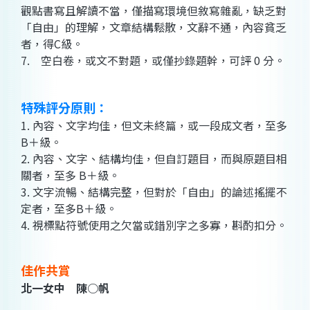
觀點書寫且解讀不當，僅描寫環境但敘寫雜亂，缺乏對
「自由」的理解，文章結構鬆散，文辭不通，內容貧乏
者，得C級。
7. 空白卷，或文不對題，或僅抄錄題幹，可評 0 分。
特殊評分原則：
1. 內容、文字均佳，但文未終篇，或一段成文者，至多
B＋級。
2. 內容、文字、結構均佳，但自訂題目，而與原題目相
關者，至多 B＋級。
3. 文字流暢、結構完整，但對於「自由」的論述搖擺不
定者，至多B＋級。
4. 視標點符號使用之欠當或錯別字之多寡，斟酌扣分。
佳作共賞
北一女中 陳○帆