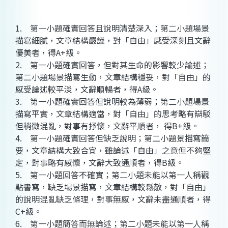
1. 第一小題確實回答且說明清楚深入；第二小題場景
描寫細膩，文章結構嚴謹，對「自由」感受深刻且文辭
優美者，得A+級。
2. 第一小題確實回答，但對其生命的影響較少論述；
第二小題場景描寫生動，文章結構穩妥，對「自由」的
感受論述較平淡，文辭順暢者，得A級。
3. 第一小題確實回答但說明較為薄弱；第二小題場景
描寫平實，文章結構適當，對「自由」的思考略有辯駁
但稍微混亂，對事有抒懷，文辭平順者， 得B+級。
4. 第一小題確實回答但缺乏說明；第二小題景描寫簡
要，文章結構大致合宜，雖論述「自由」之意但不夠堅
定，對事略有感懷，文辭大致通順者，得B級。
5. 第一小題回答不確實；第二小題未能以第一人稱觀
點書寫，缺乏場景描寫，文章結構較鬆散，對「自由」
的說明混亂缺乏條理，對事無感，文辭未盡通順者，得
C+級。
6. 第一小題簡答而無論述；第二小題未能以第一人稱