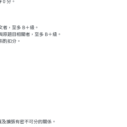
0 分。
文者，至多 B＋級。
與原題目相關者，至多 B＋級。
，斟酌扣分。
展及擴張有密不可分的關係。