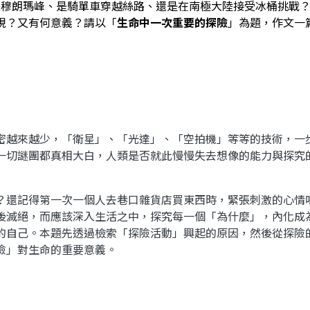
珠穆朗瑪峰、是騎單車穿越絲路、還是在南極大陸接受冰桶挑戰
現？又有何意義？請以「
生命中一次重要的探險
」為題，作文一
越來越少，「衛星」、「光達」、「空拍機」等等的技術，一
一切謎團都真相大白，人類是否就此慢慢失去想像的能力與探究
還記得第一次一個人去巷口雜貨店買東西時，緊張刺激的心情
後滅絕，而應該深入生活之中，探究每一個「為什麼」，內化成
的自己。本題先透過檢索「探險活動」興起的原因，然後從探險
險」對生命的重要意義。