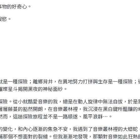
事物的好奇心。
服慾。
是一種探險；離鄉背井，在異地努力打拼與生存是一種探險；
璀璨星斗揭開黑夜的神秘面紗。
險。從小就酷愛音樂的我，總是在動人旋律中無法自拔，於是
層層藤蔓的豁然開朗，在音樂叢林裡，我沉浸在黑白鍵所醞釀的
然而，這趟探險旅程並不是一路順遂、風平浪靜…。
變化，和內心逐漸的焦急不安，我遇到了音樂叢林裡的大蟒蛇
補那個不想面對的裂縫。但我漸漸地發現，那顆對音樂如此狂熱