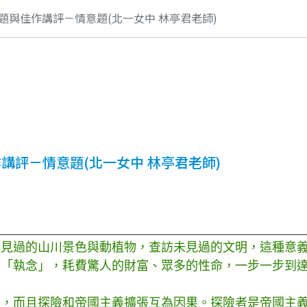
題與佳作講評－情意題(北一女中 林亭君老師)
講評－情意題(北一女中 林亭君老師)
過的山川景色與動植物，查訪未見過的文明，這種意義
的「執念」，耗費驚人的財富、眾多的性命，一步一步到
而且探險和帝國主義擴張互為因果。探險者是帝國主義