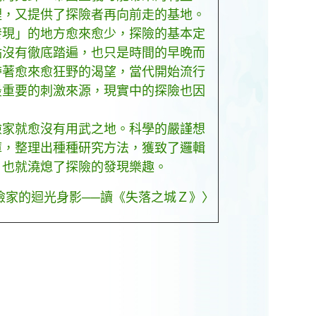
裡，又提供了探險者再向前走的基地。
現」的地方愈來愈少，探險的基本定
點沒有徹底踏遍，也只是時間的早晚而
帶著愈來愈狂野的渴望，當代開始流行
最重要的刺激來源，現實中的探險也因
家就愈沒有用武之地。科學的嚴謹想
庫，整理出種種研究方法，獲致了邏輯
，也就澆熄了探險的發現樂趣。
險家的迴光身影──讀《失落之城Ｚ》〉