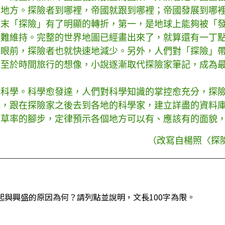
的地方。探險者到哪裡，帝國就跟到哪裡；帝國發展到哪
「探險」有了明顯的轉折，第一，是地球上能夠被「發
愈難維持。完整的世界地圖已經畫出來了，就算還有一丁
在眼前，探險者也就快速地減少。另外，人們對「探險」
乃至於時間旅行的想像，小說逐漸取代探險家筆記，成為
學。科學愈發達，人們對科學知識的掌控愈充分，探險
統，跟在探險家之後去到各地的科學家，建立詳盡的資料
莽草率的腳步，定律預示各個地方可以有、應該有的面貌
（改寫自楊照〈探
與興盛的原因為何？請列點並說明，文長100字為限。