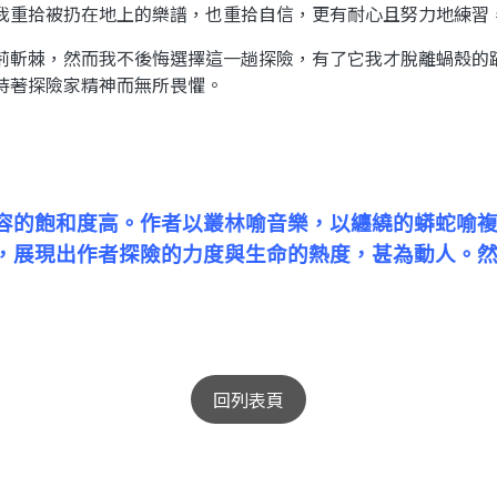
我重拾被扔在地上的樂譜，也重拾自信，更有耐心且努力地練習
斬棘，然而我不後悔選擇這一趟探險，有了它我才脫離蝸殼的
持著探險家精神而無所畏懼。
容的飽和度高。作者以叢林喻音樂，以纏繞的蟒蛇喻
，展現出作者探險的力度與生命的熱度，甚為動人。
回列表頁