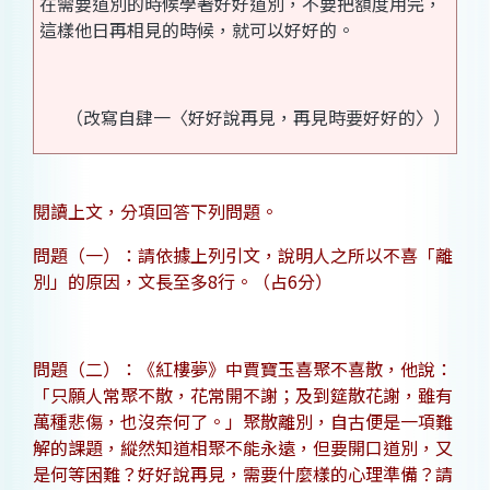
在需要道別的時候學著好好道別，不要把額度用完，
這樣他日再相見的時候，就可以好好的。
（改寫自肆一〈好好說再見，再見時要好好的〉）
閱讀上文，分項回答下列問題。
問題（一）：請依據上列引文，說明人之所以不喜「離
別」的原因，文長至多8行。（占6分）
問題（二）：《紅樓夢》中賈寶玉喜聚不喜散，他說：
「只願人常聚不散，花常開不謝；及到筵散花謝，雖有
萬種悲傷，也沒奈何了。」聚散離別，自古便是一項難
解的課題，縱然知道相聚不能永遠，但要開口道別，又
是何等困難？好好說再見，需要什麼樣的心理準備？請