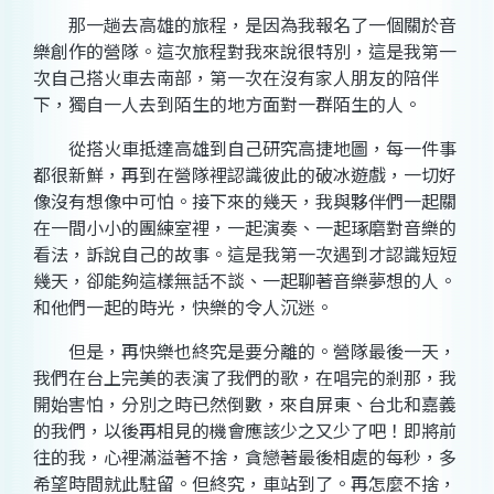
那一趟去高雄的旅程，是因為我報名了一個關於音
樂創作的營隊。這次旅程對我來說很特別，這是我第一
次自己搭火車去南部，第一次在沒有家人朋友的陪伴
下，獨自一人去到陌生的地方面對一群陌生的人。
從搭火車抵達高雄到自己研究高捷地圖，每一件事
都很新鮮，再到在營隊裡認識彼此的破冰遊戲，一切好
像沒有想像中可怕。接下來的幾天，我與夥伴們一起關
在一間小小的團練室裡，一起演奏、一起琢磨對音樂的
看法，訴說自己的故事。這是我第一次遇到才認識短短
幾天，卻能夠這樣無話不談、一起聊著音樂夢想的人。
和他們一起的時光，快樂的令人沉迷。
但是，再快樂也終究是要分離的。營隊最後一天，
我們在台上完美的表演了我們的歌，在唱完的剎那，我
開始害怕，分別之時已然倒數，來自屏東、台北和嘉義
的我們，以後再相見的機會應該少之又少了吧！即將前
往的我，心裡滿溢著不捨，貪戀著最後相處的每秒，多
希望時間就此駐留。但終究，車站到了。再怎麼不捨，