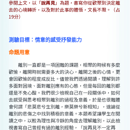
參閱上文，以「
說再見
」為題，書寫你從歡聚到決定離
去的心境轉折，以及對於此事的體悟，文長不限。（占
19分）
測驗目標：情意的感受抒發能力
命題用意
離別一直都是一項困難的課題，相聚的時候有多麼
歡愉，離開時就需要多大的決心，離開之後的心情，更
會因歡愉的程度成反比。儘管我們透過閱讀，理解到許
多面對困境、面對離别應有的心態，但是每回的離別都
還是不免心酸。我們很少檢視自己在一段關係中，如何
去感受與思考相聚到離別的過程及意義，於是也很難體
會何謂「悲莫悲兮生別離，樂莫樂兮新相知」，遑論從
離別的悲傷之中找到積極的意義。本題希望讓學生在閱
讀之中，以較為理性與冷靜的角度去理解離別，以此檢
視書寫自己曾經有過的離別經驗，「說再見不一定再