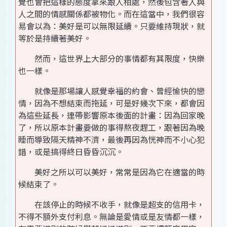
覺也會把這樣的態度拿來跟人相處，然後包含著人與
人之間的情感關係都被物化。而在這當中，我們很容
易會以為：美好是可以無限延續。只要維持現狀，就
等於是持續著美好。
然而，這世界上大部分的事情都有其限度，快樂
也一樣。
就像是那場讓人感覺幸福的約會、曾經愉快的戀
情，因為不想結束而拖延，可是好幾次下來，都會因
為這些延長，連帶影響原本後面的計畫：因為回家晚
了，所以原本計畫要做的事得熬夜趕工，跟著因為晚
睡而導致隔天精神不濟，最後再因為恍神而不小心犯
錯，或是搞得終日昏昏沉沉。
美好之所以可以美好，常常是因為它在適當的時
候結束了。
在該停止的時候不收手，就像是超支的信用卡，
不得不額外支付利息。無論是愛情或是友情都一樣，