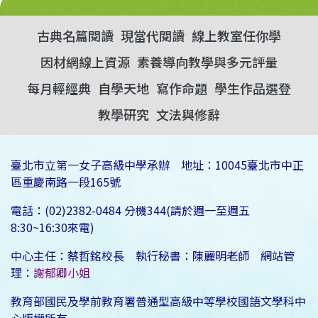
古典名篇閱讀
現當代閱讀
線上教室任你學
因材網線上資源
素養導向教學與多元評量
每月輕經典
自學天地
寫作命題
學生作品選登
教學研究
文法與修辭
臺北市立第一女子高級中學承辦 地址：10045臺北市中正
區重慶南路一段165號
電話：(02)2382-0484 分機344(請於週一至週五
8:30~16:30來電)
中心主任：蔡哲銘校長 執行秘書：陳麗明老師 網站管
理：
謝郁卿小姐
教育部國民及學前教育署普通型高級中等學校國語文學科中