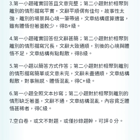
3.第一小題確實回答且文意完整；第二小題對於相聚到
離別的情形描寫平實，文辭平順偶有佳句，故事性太
強，離別的場景與心境一筆帶過，文章結構還算適當，
雖有體悟但著墨較少，得B+級。
4.第一小題確實回答但文辭甚簡；第二小題對於相聚到
離別的情形描寫冗長，文辭大致通順，別後的心境與體
悟不足，文章結構有點鬆散，得B級。
5.第一小題以簡答方式作答；第二小題對於相聚到離別
的情形描寫簡單或文意未完，文辭未盡通順，文章結構
鬆散，對事無感、體悟混亂，得C+級。
6.第一小題全照文本抄寫；第二小題對於相聚到離別的
情形缺乏著墨，文辭不通，文章結構混亂，內容貧乏體
悟甚稀者，得C級。
7.空白卷，或文不對題，或僅抄錄題幹，可評 0 分。