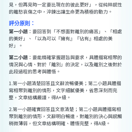
見，但再見時一定要比現在的彼此更好」，從純粹感性
的離愁哀傷之中，淬鍊出讓生命更為積極的動力。
評分原則：
第一小題
：要回答到「不想面對離別的痛苦」、「相處
的美好」、「以為可以『擁有』『佔有』相處的美
好」。
第二小題
：要能精確掌握題旨與要求，具體描寫相聚的
情況與心情、對於「離別」的決定，以及離別之後對於
此段過程的思考與體悟。
1.第一小題清楚回答且文辭流暢優美；第二小題具體描
寫相聚到離別的情形，文字細膩優美，省思深刻而完
整，文章結構嚴謹，得A+級。
2.第一小題確實回答且文意清楚；第二小題具體描寫相
聚到離別的情形，文辭明白暢達，對離別的決心與感觸
稍微薄弱，但文章結構明確、體悟完整，得A級。