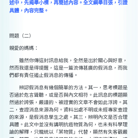
述中，先揭舉小標，再簡述內容。全文綱舉目張，引證
具體，內容完整。
問題（二）
親愛的媽媽：
雖然你傳這封訊息給我，全然是出於關心與好意，
然而我還是得提醒，這是一篇流傳甚廣的假消息，而我
們都有責任遏止假消息的傳播。
辨認假消息有幾個簡單的方法。其一，思考標題是
否過於危言聳聽，或是否與內文相符。此訊息的標題顯
然過於誇張，嚴謹的、被證實的文章不會如此浮誇。其
二，查證消息來源為何。資料出處不明或未經專家查證
的來源，是假消息孳生之處。其三，辨明內文是否合理
具體。此文中並沒有講明抗癌物質為何，也未有科學理
論的解釋，只籠統以「某物質」代替，顯然有失客觀嚴