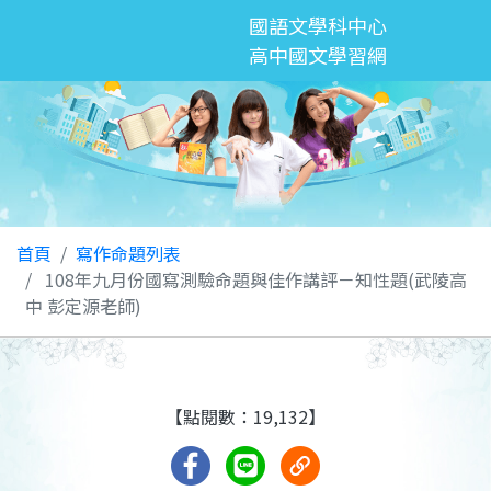
國語文學科中心
高中國文學習網
首頁
寫作命題列表
108年九月份國寫測驗命題與佳作講評－知性題(武陵高
中 彭定源老師)
【點閱數：19,132】