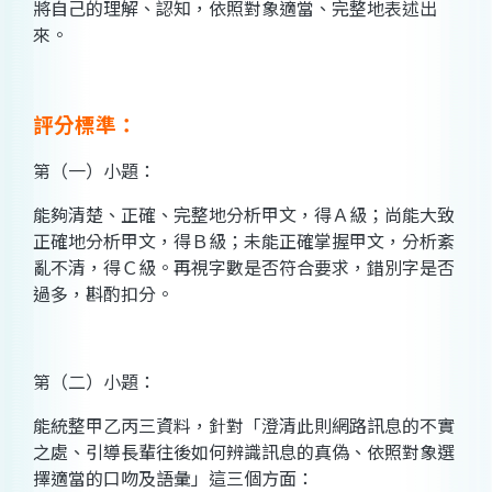
將自己的理解、認知，依照對象適當、完整地表述出
來。
評分標準：
第（一）小題：
能夠清楚、正確、完整地分析甲文，得Ａ級；尚能大致
正確地分析甲文，得Ｂ級；未能正確掌握甲文，分析紊
亂不清，得Ｃ級。再視字數是否符合要求，錯別字是否
過多，斟酌扣分。
第（二）小題：
能統整甲乙丙三資料，針對「澄清此則網路訊息的不實
之處、引導長輩往後如何辨識訊息的真偽、依照對象選
擇適當的口吻及語彙」這三個方面：