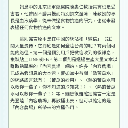
訊息中的北京陸軍總醫院陳惠仁教授其實也是受
害者，他曾因不勝其擾而特別撰文澄清。陳教授的專
長是血液病學，從未做過食物抗癌的研究，也從未發
表過任何食物抗癌的文章。
這則謠言原本是在中國的網站和「微信」（註）
間大量流傳，它到底是如何登陸台灣的呢？有兩個可
能的路徑。第一個是個別用戶把微信收到的假訊息，
複製貼上LINE或FB。第二個則是透過生產大量文章以
賺取點擊率的「內容農場」網站。許多「內容農場」
已成為假訊息的大本營，譬如當中有關「熱苦瓜水」
的網路謠言就有：〈苦瓜的妙用〉、〈熱的苦瓜水可
以救你一輩子，你不知道的冷知識！〉、〈熱的苦瓜
水可以救你一輩子！〉等。雖然很難確定謠言一定是
先登陸「內容農場」再散播出去，但可以確定的是
「內容農場」所帶來的推播作用。