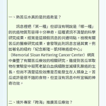
一、熱苦瓜水真的是抗癌救星？
訊息裡把「某一種」但卻沒有明說是「哪一種」
的抗癌物質形容得十分神奇，這種資訊不清楚的科學
研究成果，經常是這類假訊息的共通特點。檢視有關
苦瓜的醫療研究成果，會發現此則訊息言過其實。例
如著名的紐約「紀念斯隆－凱特琳癌症中心」
（Memorial Sloan Kettering Cancer Center）網頁
中彙整了有關苦瓜療效的相關研究，雖提到苦瓜萃取
物在實驗室中殺死老鼠白血病細胞並減緩乳腺癌的生
長，但尚不清楚這些效應是否能發生在人類身上。苦
瓜或許是很不錯的食物，但並沒有訊息中所宣稱的神
奇功效。
二、境外專家「跨海」推廣苦瓜療效？