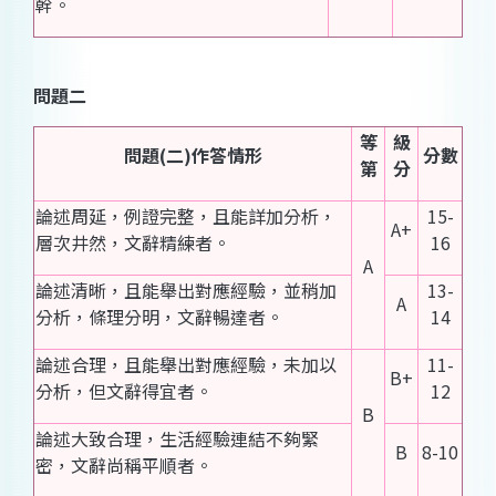
幹。
問題二
等
級
問題(二)作答情形
分數
第
分
論述周延，例證完整，且能詳加分析，
15-
A+
層次井然，文辭精練者。
16
A
論述清晰，且能舉出對應經驗，並稍加
13-
A
分析，條理分明，文辭暢達者。
14
論述合理，且能舉出對應經驗，未加以
11-
B+
分析，但文辭得宜者。
12
B
論述大致合理，生活經驗連結不夠緊
B
8-10
密，文辭尚稱平順者。