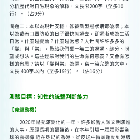
分析歷代對日蝕現象的解釋，文長限200字（至多10
行）。（占9分）
問題二：本以為現世安穩，卻被新型冠狀病毒破壞；本
以為戴著口罩防疫的日子很快就過去，卻逐漸成為生活
日常。什麼是變動？什麼是常態？人世間許許多多的
「變」與「常」，帶給我們獨一無二的遭遇、緣分、盼
望或想法。這些經驗對我們的生命有何意義？又會有怎
樣的省思？請以「變與常」為題，寫一篇完整的文章，
文長 400字以內（至多19行）。（佔16分）
測驗目標：知性的統整判斷能力
【命題動機】
2020年是充滿變化的一年，許多影響人類文明演進
的大事，歷經長期的醞釀後，在本年引爆一顆顆影響全
球的震撼彈:近在咫尺的香港，從反送中街頭運動到港版