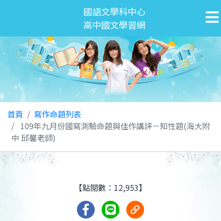
國語文學科中心
高中國文學習網
首頁
寫作命題列表
109年九月份國寫測驗命題與佳作講評－知性題(海大附
中 邱馨老師)
【點閱數：12,953】