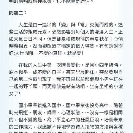
明的隱喻或精神啟發，也不能算是迷信。
問題
二：
人生是由一連串的「變」與「常」交織而成的，這
些生活的組成元素，必然影響到每個人的漫漫人生。正
如天氣日日不同，但是卻累積成規律的春夏秋冬；心情
時時相異，然而卻塑造了穩定的個人特質。有句話說得
好:人世間唯一不變的真理，就是變!
在我的人生中第一次體會變化，是國小四年級時。
原本似乎一成不變的日子，某天早晨起床，突然發現自
己的第二性徵出現了，我不再是以前那個與小男生玩在
一起的野丫頭，而更應該是站有站相，坐有坐相的小淑
女了!
國小畢業後進入國中，國中畢業後投身高中，隨著
時光飛逝，朋友、課業、心理狀態……沒有一樣是相同
的，但不變的是，為了平息心中的狂風巨浪，培養未來
的工作能力，我應該不停地學習待人接物的方法與各種