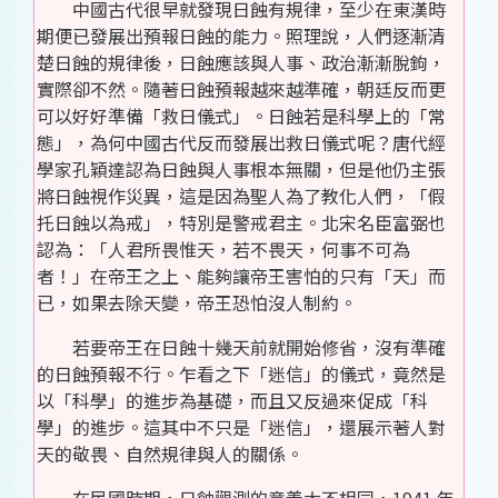
中國古代很早就發現日蝕有規律，至少在東漢時
期便已發展出預報日蝕的能力。照理說，人們逐漸清
楚日蝕的規律後，日蝕應該與人事、政治漸漸脫鉤，
實際卻不然。隨著日蝕預報越來越準確，朝廷反而更
可以好好準備「救日儀式」。日蝕若是科學上的「常
態」，為何中國古代反而發展出救日儀式呢？唐代經
學家孔穎達認為日蝕與人事根本無關，但是他仍主張
將日蝕視作災異，這是因為聖人為了教化人們，「假
托日蝕以為戒」，特別是警戒君主。北宋名臣富弼也
認為：「人君所畏惟天，若不畏天，何事不可為
者！」在帝王之上、能夠讓帝王害怕的只有「天」而
已，如果去除天變，帝王恐怕沒人制約。
若要帝王在日蝕十幾天前就開始修省，沒有準確
的日蝕預報不行。乍看之下「迷信」的儀式，竟然是
以「科學」的進步為基礎，而且又反過來促成「科
學」的進步。這其中不只是「迷信」，還展示著人對
天的敬畏、自然規律與人的關係。