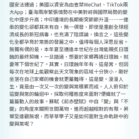
國安法通過；美國以資安為由查禁WeChat、TikTok兩
大App；臺海兩岸緊張情勢在中美對峙與國際局勢的變
化中逐步升高；中印邊境的長期衝突節節升溫……一連
串的變化卻都其來有自，無一偶發，即使是重創全球經
濟成長的新冠病毒，也充滿了陰謀論，換言之，這些變
化全都孕育於常態的發展之中，值得每個人深思反省。
無獨有偶的是，本年夏至適逢本世紀在台灣能親炙日環
蝕的最終契機，一旦錯過，想要於家鄉再遇日環蝕，就
要等下個世紀了。其實，日環蝕年年有，這是常，但因
每次在地球上能觀察此天文現象的區域十分狹小，剛好
坐落在自己家鄉的機會就更屬難得，這是變。漫漫人
生，竟是由一次又一次的變與常積累而成，人人俯仰於
這變與常的輪迴中，採取何種態度來面對?便織就了一
篇篇動人的故事。蘇軾《前赤壁賦》中自「變」與「不
變」的角度來關照世間萬物，進而超越相對的有限，昇
華至達觀無垠，而莘莘學子又是如何面對生命軌跡中的
變與常呢？