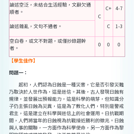
論述空泛，未結合生活經驗，文辭欠通
C+
4-7
順者。
C
論述雜亂，文句不通者。
C
1-3
空白卷，或文不對題，或僅抄錄題幹
0
0
0
者。
【學生佳作】
問題一：
起初，人們認為日蝕是一種災害，它是否引發災難
乃取決於人世作為，這是迷信。其後，古人發現日蝕有
規律，並發展出預報能力，這是科學的萌芽，但知識分
子仍主張日蝕為災異，這是為了教化人們，特別是警戒
君主，這是建立在科學與迷信上的社會運用。日抗戰期
間，人們將當年的日蝕視為抗戰接近勝利的徵兆。日蝕
與人事的關聯，一方面作為科學使命，另一方面作為黎