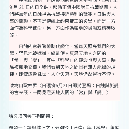
在民國時期，日蝕觀測的意義大不相同，1941 年
9 月 21 日的日全蝕，那時正值中國對日抗戰期間，人
們將當年的日蝕視為抗戰接近勝利的徵兆。日蝕與人
事的關聯，不再是傳統上約束帝王的災異，而是一方
面作為科學使命，另一方面作為黎明的隱喻或精神啟
發。
日蝕的意義隨著時代變化，當每天照亮我們的太
陽，罕見地被遮擋，總能使人反思天地人之間的
「常」與「變」，其中「科學」的觀念也與人事、時
局複雜地交織。我們看到天地之間具有無人能擋的規
律，即使遭逢亂世、人心失落，天地仍然運行不悖。
改寫自歐柏昇〈日環食6月21日即將登場：日蝕與災變
的古今談，一同見證天地人間的「常」與「變」〉
請分項回答下列問題：
問題一：請根據上文，分別從「迷信」與「科學」角度