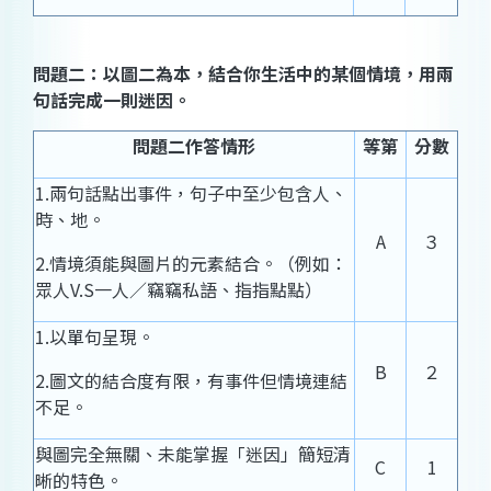
問題二：以圖二為本，結合你生活中的某個情境，用兩
句話完成一則迷因。
問題二作答情形
等第
分數
1.兩句話點出事件，句子中至少包含人、
時、地。
A
３
2.情境須能與圖片的元素結合。（例如：
眾人V.S一人／竊竊私語、指指點點）
1.以單句呈現。
B
２
2.圖文的結合度有限，有事件但情境連結
不足。
與圖完全無關、未能掌握「迷因」簡短清
C
1
晰的特色。