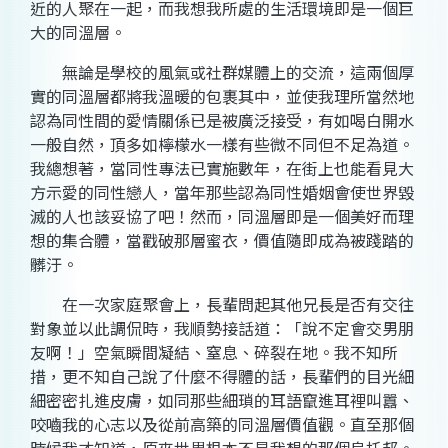
近的人聚在一起，而我想我所處的生活環境即是一個巨
大的同溫層。
無論是學校的風氣或社群媒體上的交流，這兩個厚
實的同溫層都將我溫暖的包裹其中，並使我理所當然地
認為同性間的愛情關係已是被廣泛接受，有如喝白開水
一般自然，頂多如檸檬水一樣有些微不同但不足為道。
我總想著，當同性專法已實施數年，在街上也能看見大
方示愛的同性戀人，當年那些認為同性婚姻會使世界毀
滅的人也該妥協了吧！然而，同溫層即是一個美好而理
想的集合體，當戳破那層蜜衣，價值隨即成為被踐踏的
髒汙。
在一次家庭聚會上，長輩問起其他兄長是否有交往
對象並以此調侃時，我順勢接話道：「說不定會交男朋
友啊！」空氣瞬間凝結、窒息、碎裂在地。我不知所
措，更不知自己說了什麼不得體的話，長輩們的目光細
細密密扎進皮膚，如同那些細瑣的耳語竄進耳裡叫囂、
咬嚙我的心志以及從前高築的同溫層價值觀。直至那個