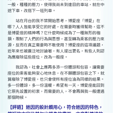
一般，種種的壓力，使得我尚未到達目的車站，就在中
途下車，改搭下一班列車。
站在月台的我不禁開始思考，博愛座「博愛」在
哪？人人皆能享受它的好處，在需要時獲得幫助，這不
是博愛座的精神嗎？它什麼時候成為了一種無形的枷
鎖，限制了人們的行為與思想，甚至轉為乘客的壓力來
源，反而在真正需要時不敢使用？博愛座的這項議題，
近年來也被廣泛地討論著，有人提出更名，有些人則認
為應廢除這些座位，改為一般座。
我認為，社會上應再多添一份體諒和包容，讓需要
座位的乘客能夠安心地休息，在不願體諒包容之下，就
算廢除了博愛座，也只會使所有座位淪為同樣的結果。
多一份體諒，多一份溫暖，希望有一天，博愛座能回到
它原先設置的初衷，而需要的人，不會再與我一般遭遇
那個時候。
【評語】迷因的設計頗用心，符合迷因的特色，