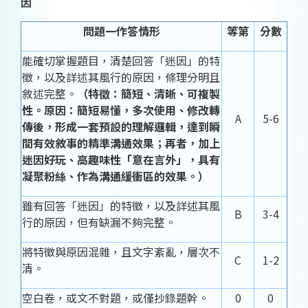
因
問題一作答情形
等第
分數
能確切掌握題目，清楚回答「迷因」的特
徵，以及詳述其風行的原因，條理分明且
敘述完整。
（特徵：簡短、清晰、可複製
性。原因：簡短易懂，多次使用、修改轉
A
5-6
傳後，形成一套預設的理解邏輯，達到瞬
間有效敘事的精準溝通效果；再者，加上
迷因好玩、高趣味性「意在言外」，具有
凝聚粉絲、作為溝通緩衝區的效果。）
雖有回答「迷因」的特徵，以及詳述其風
B
3-4
行的原因，但有缺漏不夠完整。
將特徵與原因混雜，且文字紊亂，層次不
C
1-2
清。
空白卷，或文不對題，或僅抄錄題幹。
0
0