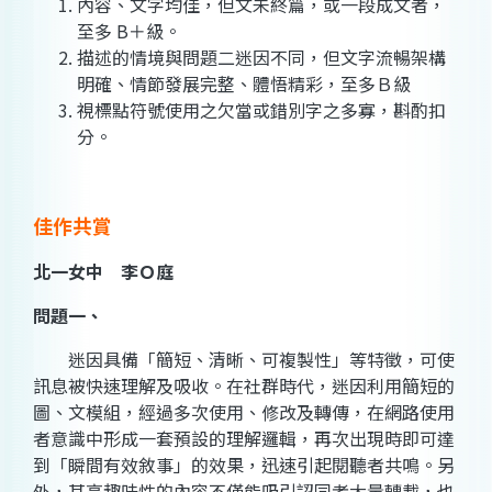
內容、文字均佳，但文未終篇，或一段成文者，
至多 B＋級。
描述的情境與問題二迷因不同，但文字流暢架構
明確、情節發展完整、體悟精彩，至多Ｂ級
視標點符號使用之欠當或錯別字之多寡，斟酌扣
分。
佳作共賞
北一女中 李Ｏ庭
問題一、
迷因具備「簡短、清晰、可複製性」等特徵，可使
訊息被快速理解及吸收。在社群時代，迷因利用簡短的
圖、文模組，經過多次使用、修改及轉傳，在網路使用
者意識中形成一套預設的理解邏輯，再次出現時即可達
到「瞬間有效敘事」的效果，迅速引起閱聽者共鳴。另
外，其高趣味性的內容不僅能吸引認同者大量轉載，也