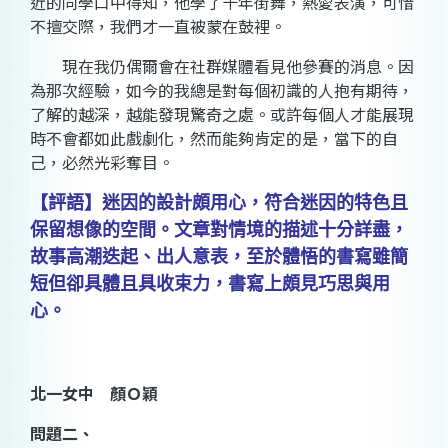
近的同學口中得知，他學了十年街舞，熱愛表演，可惜
不擅交際，我們才一直被蒙在鼓裡。
現在我仍偶爾會在社群媒體看見他參賽的消息。因
為那次經驗，如今的我總是對每個初識的人抱有期待，
了解的越深，越能發現驚奇之處。或許每個人才能展現
時不會都如此戲劇化，然而能夠肯定的是，當下的自
己，必然光彩奪目。
【評語】迷因的設計頗用心，符合迷因的特色且
保留想像的空間。文章對情境的描述十分詳盡，
故事高潮迭起、出人意表，至於體悟的書寫雖簡
短但卻具體且具收束力，書寫上頗見巧思與用
心。
北一女中 顏Ｏ穎
問題二、