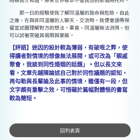
時候我才知道，原來世界根本不是我想的那個烏托邦。
那一日的經驗使我了解同溫層的致命與危險。自此
之後，在與非同溫層的人聊天、交流時，我便會語帶保
留並試圖理解對方的想法。畢竟，同溫層無法消弭，但
可以試著突破其侷限與蒙蔽。
【評語】迷因的設計較為薄弱，有破哏之弊，使
得讀者對情境的想像無法展開，或可改為「親戚
聚會，我談到同性婚姻的話題」。但以長文來
看，文章先鋪陳論述自己對於同性議題的認知，
再勾勒與長輩論及此事的情境，雖僅有一段，但
文字頗有重擊之效，可惜礙於篇幅對體悟的書寫
較為簡短。
回列表頁