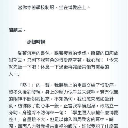
當你穿著學校制服，坐在博愛座上。
問題三、
那個時候
駝著沉重的書包，踩著疲累的步伐，擁擠的車廂放
眼望去，只剩下深藍色的博愛座空著，我心想：「今天
就先坐一下吧！休息一下過後再讓給其他有需要的
人。」
「咚！」的一聲，我將肩上的重量交給了博愛座，
沒多久後卻發現，身上的壓力似乎並未減輕。若有似無
的眼神不斷朝我投來，不知為何，我也愈來愈如坐針
氈，彷彿做了虧心事一般，正當我準備起身，改站立一
旁時，身邊冷不防傳來一句：「學生跟人家搶什麼博愛
座！」音量雖不大，但足以傳入四周乘客的耳中。瞬
間，四面八方對我投來審視的眼光，好似我犯了什麼罪