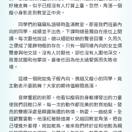
好幾支舞，似乎已經沒有人打算上臺。忽然，角落一個
瘦小身影走到教室正中央。
同學們的竊竊私語頓時盈滿教室。那是我們班最內
向的同學，成績並不出色，下課時總是獨自在座位上閱
讀。每次跟他說話，總以細若蚊蚋的聲音回覆，久而久
之便成了擺飾物般的存在，只有一個同樣內向的女生偶
爾會與他交談。沒有人討厭他，卻也沒有人跟他深交，
我曾試圖和他攀談，最後也因為他太過緊張而失敗收
場。
這樣一個宛如兔子般內向、畏縮又瘦小的同學，竟
主動表示要跳舞？大家的期待值瞬間高漲。
音樂響起的剎那，他看似瘦弱的身軀爆發出的力量
使我們目瞪口呆，每一次的動作都完美的對齊拍點，發
亮的雙眼深處是顯露無遺的熱情、熱愛。一曲結束，全
班歡聲雷動，他漲紅著臉道謝，又縮回教室角落，把自
己埋進外套裡，宛如鴕鳥。後來我們終於從和他較為親