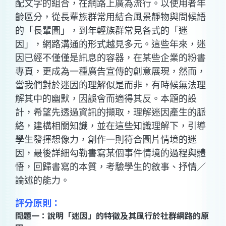
配文字的組合，在網路上廣為流行。以使用者年
齡區分，從長輩族群常用結合風景靜物與問候語
的「長輩圖」，到年輕族群常見各式的「迷
因」，網路溝通的形式越見多元。這些年來，迷
因已經不僅僅是訊息的容器，在某些企業的粉書
專頁，更成為一種廣告宣傳的創意展現，然而，
當我們對於迷因的理解似是而非，有時候無法理
解其中的幽默，因誤會而適得其反。本題的設
計，希望先透過資訊的擷取，理解迷因產生的脈
絡，建構相關知識，並在這些知識理解下，引導
學生發揮想像力，創作一則符合圖片情境的迷
因，最後詳細勾勒書寫某個事件情境的過程與體
悟，回歸書寫的本質，考驗學生的敘事、抒情／
論述的能力。
評分原則：
問題一：說明「迷因」的特徵及其風行於社群網路的原