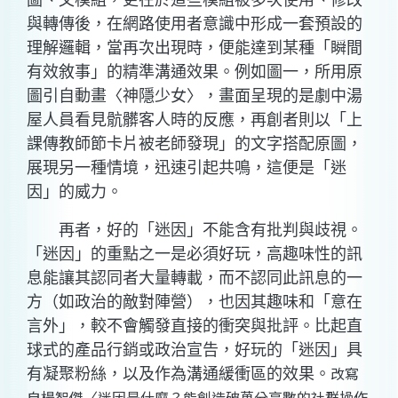
圖、文模組，更在於這些模組被多次使用、修改
與轉傳後，在網路使用者意識中形成一套預設的
理解邏輯，當再次出現時，便能達到某種「瞬間
有效敘事」的精準溝通效果。例如圖一，所用原
圖引自動畫〈神隱少女〉，畫面呈現的是劇中湯
屋人員看見骯髒客人時的反應，再創者則以「上
課傳教師節卡片被老師發現」的文字搭配原圖，
展現另一種情境，迅速引起共鳴，這便是「迷
因」的威力。
再者，好的「迷因」不能含有批判與歧視。
「迷因」的重點之一是必須好玩，高趣味性的訊
息能讓其認同者大量轉載，而不認同此訊息的一
方（如政治的敵對陣營），也因其趣味和「意在
言外」，較不會觸發直接的衝突與批評。比起直
球式的產品行銷或政治宣告，好玩的「迷因」具
改寫
有凝聚粉絲，以及作為溝通緩衝區的效果。
自楊智傑〈迷因是什麼？能創造破萬分享數的社群操作