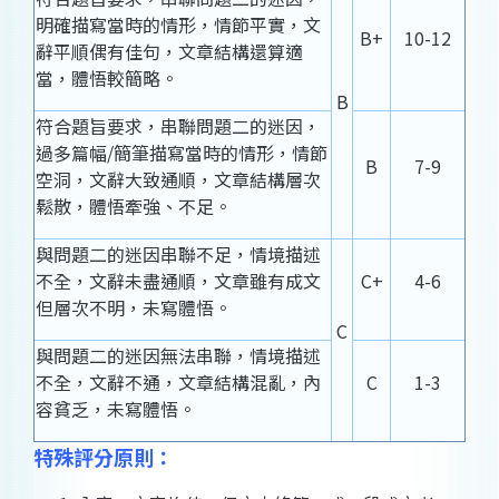
明確描寫當時的情形，情節平實，文
B+
10-12
辭平順偶有佳句，文章結構還算適
當，體悟較簡略。
B
符合題旨要求，串聯問題二的迷因，
過多篇幅/簡筆描寫當時的情形，情節
B
7-9
空洞，文辭大致通順，文章結構層次
鬆散，體悟牽強、不足。
與問題二的迷因串聯不足，情境描述
不全，文辭未盡通順，文章雖有成文
C+
4-6
但層次不明，未寫體悟。
C
與問題二的迷因無法串聯，情境描述
不全，文辭不通，文章結構混亂，內
C
1-3
容貧乏，未寫體悟。
特殊評分原則：