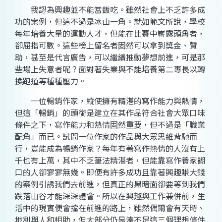
我認為興趣並不能當飯吃。雖然社會上不乏許多成
功的案例，但這不過是冰山一角。就如範文所說，學校
每年培養大量的運動人才，但能在比賽中嶄露頭角者，
卻屈指可數。這些榜上留名者固然可以拿到獎金、贊
助，甚至是代言廣告，可以繼續推動夢想前進，可是那
些場上失意者呢？面對著失業與不能培養第二專長以轉
換跑道等種種壓力。
一位暢銷作家，縱使擁有精湛的寫作能力與熱情，
但這「暢銷」的頭銜是建立在其作品符合社會大眾口味
條件之下，寫作能力和熱情固然重要，但不過是「職業
配角」而已。試問一位作家的作品與大眾思維背馳而
行，豈能成為暢銷作家？每年有著寫作熱情的人沒有上
千也有上萬，其中不乏筆法精湛者，但能靠寫作養家餬
口的人卻寥寥無幾。即便有許多成功且靠著興趣賺大錢
的案例引誘我們去前進，但真正的黑暗面卻要等到我們
跌落山谷才能深深體會。所以在興趣與工作兼併前，生
活中的現實便會擋在前進的路上，雖然偶爾會有天時、
地利與人和相助，但大部分仍是湊不足這三個理想條件