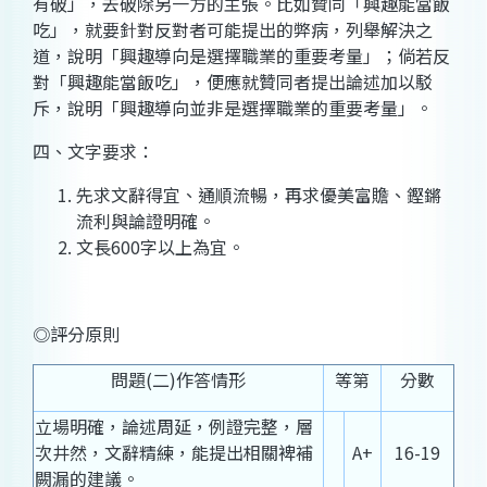
有破」，去破除另一方的主張。比如贊同「興趣能當飯
吃」，就要針對反對者可能提出的弊病，列舉解決之
道，說明「興趣導向是選擇職業的重要考量」；倘若反
對「興趣能當飯吃」，便應就贊同者提出論述加以駁
斥，說明「興趣導向並非是選擇職業的重要考量」。
四、文字要求：
先求文辭得宜、通順流暢，再求優美富贍、鏗鏘
流利與論證明確。
文長600字以上為宜。
◎評分原則
問題(二)作答情形
等第
分數
立場明確，論述周延，例證完整，層
次井然，文辭精練，能提出相關裨補
A+
16-19
闕漏的建議。