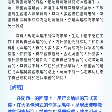
運動傷害防護的課程，也配有防護員隨時照看選手狀
況。最重要還是要回歸選手本身有沒有意願發展，少數
體育生會進入職業賽場，其餘大多會擔任體育老師、讀
體育相關科系或成為運動防護員，亦是興趣成為志業的
另一條路。
沒有人規定興趣不能做為志業，生活中也不乏在工
作中實現自己興趣的例子，為什麼他們能成功？和你擁
有相同興趣的人真的太多太多，只要成為那個領域的專
精者、佼佼者，自然會被看見，否則厲害的人那麼多，
憑什麼被看見的是你呢？追求自己所想要的同時滿足需
要的，其實並不難，只在於願不願意努力，最重要的是
在將興趣轉變會志趣的路上，萬萬不能一心追求功利忘
了自己最初對於這個事務的熱忱！
【
評語
】
在問題一的回應上，用行文論述的形式表
達，在大多條列式的作答型態中，呈現出流暢敘