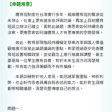
【命題用意】
體育班制度在台灣實行多年，裁廢體育班的聲浪從
未停止，社會上更有諸多批評與討論，再加上目前體育
班設立辦法已確立，面對此論題，應思索如何持續完善
法案，更應思索如何讓體育人才有更專業的空間發揮。
故此，教育部現階段持續擬定草案改革與國人價值
觀推進可說是此論題議論的重點。希望透過逐步完善體
育班設置相關政策，並從觀念上進行推廣與調整。最主
要是每一位學生應有自覺，對於未來生涯方向清楚規
劃，所有能力皆須兼顧而不有所偏廢。
本題訓練對於他人意見，能迅速掌握重點，辨析利
弊，也企盼作答者具備自我表述的能力，能針對生涯規
劃等相關議題，清楚完整傳達自己的想法。
問題一：