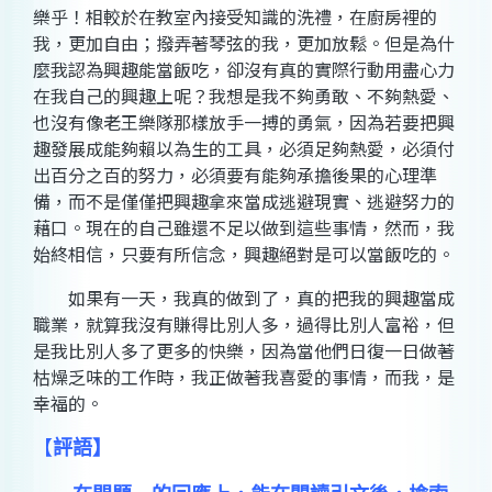
樂乎！相較於在教室內接受知識的洗禮，在廚房裡的
我，更加自由；撥弄著琴弦的我，更加放鬆。但是為什
麼我認為興趣能當飯吃，卻沒有真的實際行動用盡心力
在我自己的興趣上呢？我想是我不夠勇敢、不夠熱愛、
也沒有像老王樂隊那樣放手一搏的勇氣，因為若要把興
趣發展成能夠賴以為生的工具，必須足夠熱愛，必須付
出百分之百的努力，必須要有能夠承擔後果的心理準
備，而不是僅僅把興趣拿來當成逃避現實、逃避努力的
藉口。現在的自己雖還不足以做到這些事情，然而，我
始終相信，只要有所信念，興趣絕對是可以當飯吃的。
如果有一天，我真的做到了，真的把我的興趣當成
職業，就算我沒有賺得比別人多，過得比別人富裕，但
是我比別人多了更多的快樂，因為當他們日復一日做著
枯燥乏味的工作時，我正做著我喜愛的事情，而我，是
幸福的。
【
評語
】