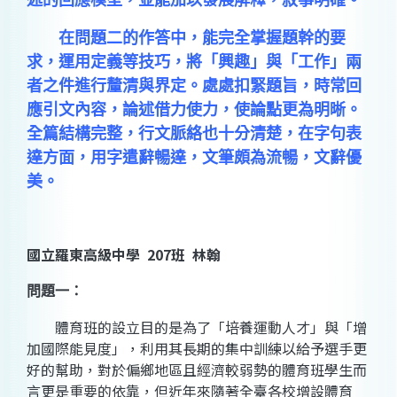
述的回應模型，並能加以發展解釋，敘事明確。
在問題二的作答中，能完全掌握題幹的要
求，運用定義等技巧，將「興趣」與「工作」兩
者之件進行釐清與界定。處處扣緊題旨，時常回
應引文內容，論述借力使力，使論點更為明晰。
全篇結構完整，行文脈絡也十分清楚，在字句表
達方面，用字遣辭暢達，文筆頗為流暢，文辭優
美。
國立羅東高級中學 207班 林翰
問題一：
體育班的設立目的是為了「培養運動人才」與「增
加國際能見度」，利用其長期的集中訓練以給予選手更
好的幫助，對於偏鄉地區且經濟較弱勢的體育班學生而
言更是重要的依靠，但近年來隨著全臺各校增設體育