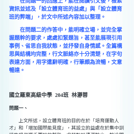
在問題一的回應上，能在閱讀引文後，檢索
資訊並述及「設立體育班的益處」與「設立體育
班的弊端」，於文中所述內容加以整理。
在問題二的作答中，能明確立場，並完全掌
握題幹的要求，處處扣緊題旨，甚至能展現引用
事例、省思自我狀態，並抒發自身情感。全篇構
思與結構均完整，行文脈絡亦十分清楚，在字句
表達方面，用字遣辭明確，行筆頗為流暢，文意
暢達。
國立羅東高級中學 204班 林瀞蓉
問題一、
上文所述，設立體育班的目的在於「培育運動人
才」和「增加國際能見度」，其設立的益處在於集中訓