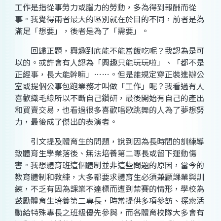
工作是指從事勞力或腦力的勞動，多為得到報酬而從
事。我覺得兩者最大的區別就在於目的不同，前者是為
滿足「想要」，後者是為了「需要」。
回歸正題，興趣到底能不能當飯吃呢？我認為是可
以的。或許會有人認為「興趣只能玩玩啦」、「都不是
正經事，長大能幹嘛」……。但是誰規定穿正裝進辦公
室或提個公事包跑業務才叫做「工作」呢？我看過有人
喜歡織毛線所以不斷自己鑽研，最後開始有自己的產出
和買賣交易，也看過很多喜歡唱歌跳舞的人為了夢想努
力，最後成了傑出的表演者。
引文提及體育生的問題，說到因為長時間的訓練導
致體育生學業落後、無法培養第二專長或留下運動傷
害。我想體育班這個體制並非這些問題的原因，當今的
教育體制和教練，大多都要求體育生必須兼顧課業與訓
練，不乏有因為課業不達標而遭到禁賽的情形，學校為
鼓勵體育生培養第二專長，時常提供多項參訪、探索活
動給特殊專長之班級優先參與，而各體育校隊大多會有