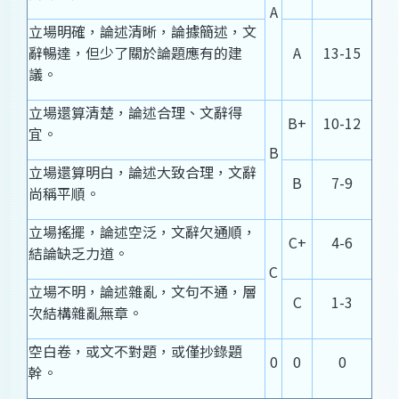
A
立場明確，論述清晰，論據簡述，文
辭暢達，但少了關於論題應有的建
A
13-15
議。
立場還算清楚，論述合理、文辭得
B+
10-12
宜。
B
立場還算明白，論述大致合理，文辭
B
7-9
尚稱平順。
立場搖擺，論述空泛，文辭欠通順，
C+
4-6
結論缺乏力道。
C
立場不明，論述雜亂，文句不通，層
C
1-3
次結構雜亂無章。
空白卷，或文不對題，或僅抄錄題
0
0
0
幹。