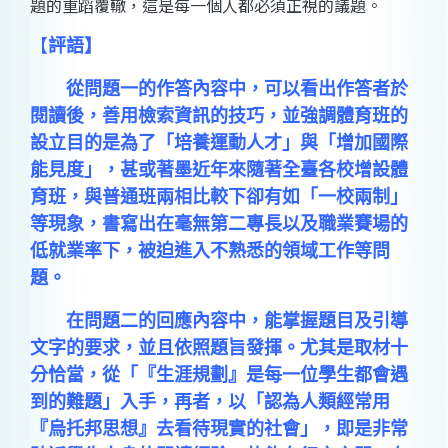
題的重蹈覆轍，這是每一個人都必須正視的議題。
【
評語
】
從問題一的作答內容中，可以看出作答者於
閱讀後，善用檢索資訊的技巧，並強調體育班的
設立目的是為了「培養運動人才」與「增加國際
能見度」，甚或著墨近年來隨著全臺各校增設體
育班，與普通班兩相比較下卻有如「一校兩制」
等現象，書寫出在毫無第二專長以及職業賽場的
低就業率下，被迫進入不熟悉的領域工作等問
題。
在問題二的回應內容中，能掌握題目及引導
文字的要求，並且依照題旨發揮。尤其是取材十
分恰當，從「『生涯規劃』是每一位學生都會遇
到的難題」入手，再者，以「認為人類經常用
『烏托邦思想』去看待現實的社會」，即是非常