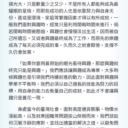
揚光大，只是數量少之又少，不是所有人都能夠成為最
耀眼的星宿，而那些成功的人也是依靠努力與自身天
份，甚或是環境、家庭等繁雜因素才得以有所成就，一
般我們面對興趣時，經常只是利用閒暇時間來進行，倘
若閒暇時間被壓縮，興趣也會慢慢淡出生活，因而被自
己所遺忘。又或者興趣最終成為了工作，而原先的樂趣
成為了每天必須完成的事，久而久之就會厭倦，支撐不
久仍會放棄。
「如果你要用最原始的眼光看待興趣，那麼興趣就
終究只能是興趣。」我們應該讓興趣成為專業，大多時
候興趣也是引領我們持續前進的動力，因此面對興趣與
學業不平衡時，我們必須以自己擅長的技能為努力的目
標，用自身的能力去衡量自己的成就，如此才不會讓興
趣只是曇花一現。
身處當今的臺灣社會，面對高度通貨膨脹、物價水
漲船高，以及就業困難等問題拔山倒樹而來，我們該如
何沉著冷靜的應對，並找出適當的解決之道，以避免問