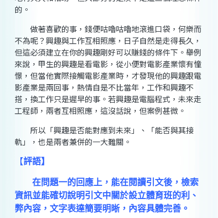
的。
做著喜歡的事，錢便咕嚕咕嚕地滾進口袋，何樂而
不為呢？興趣與工作互相照應，日子自然是走得長久，
但這必須建立在你的興趣剛好可以賺錢的條件下。舉例
來說，甲生的興趣是看電影，從小便對電影產業懷有憧
憬，但當他實際接觸電影產業時，才發現他的興趣跟電
影產業是兩回事，熱情自是不比當年，工作和興趣不
搭，換工作只是遲早的事。若興趣是電腦程式，未來走
工程師，兩者互相照應，這沒話說，但案例甚微。
所以「興趣是否能對應到未來」、「能否與其接
軌」，也是兩者兼併的一大難關。
【
評語
】
在問題一的回應上，能在閱讀引文後，檢索
資訊並能確切說明引文中關於設立體育班的利、
弊內容，文字表達簡要明晰，內容具體完善。