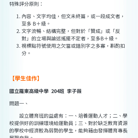
特殊評分原則：
內容、文字均佳，但文未終篇，或一段成文者，
至多 B＋級。
文字流暢、結構完整，但對於「贊成」或「反
對」的立場與論述搖擺不定者，至多B＋級。
視標點符號使用之欠當或錯別字之多寡，斟酌扣
分。
【學生佳作】
國立羅東高級中學 204班 李子薇
問題一、
設立體育班的益處有：一、培養運動人才；二、學
校提供好的訓練環境給運動員；三、對於缺乏教育資源
的學校中經濟較為弱勢的學生，能夠藉由發揮體育專長
展現自我。