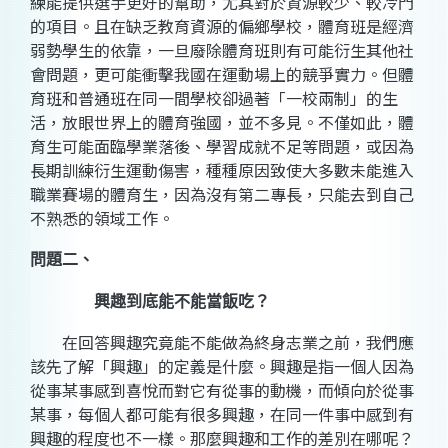
練能提供選手更好的幫助，尤其對於資源較少、較冷門
的項目。且在缺乏教育資源的偏鄉學校，體育班是經濟
弱勢學生的依靠，一旦廢除體育班則有可能衍生其他社
會問題，更可能衝擊我國在運動場上的競爭實力。但體
育班和普通班在同一間學校卻過著「一校兩制」的生
活，放眼世界上的體育強國，並不多見。不僅如此，體
育生可能面臨學業落後、學習成就不足等問題，或因為
長期訓練衍生運動傷害，種種原因致使大多數未能進入
職業賽場的體育生，因為沒有第二專長，只能去到自己
不熟悉的領域工作。
問題二、
興趣到底能不能當飯吃？
在回答興趣究竟能不能做為終身志業之前，我們應
該先了解「興趣」的定義是什麼。興趣是指一個人因為
從事某事感到喜悅而對它有從事的動機，而傾向於從事
某事，每個人都可能有很多興趣，在同一件事中感到有
興趣的程度也不一樣。那麼興趣和工作的差別在哪呢？