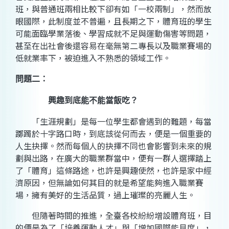
班，與普通班兩相比較下卻有如「一校兩制」，然而放
眼國際，此制度並不普遍，且長期之下，體育班的學生
可能面臨學業落後、學習成就不足與運動傷害等問題，
甚至在出社會後還容易在毫無第二專長以及職業賽場的
低就業率下，被迫進入不熟悉的領域工作。
問題二：
興趣到底能不能當飯吃？
「生涯規劃」是每一位學生都會遇到的難題，每當
躑躅於十字路口時，到底該從何而去，便是一個重要的
人生抉擇。然而每個人的抉擇不同也會影響到未來的規
劃與出路，在廣大的職業群當中，便有一群人選擇踏上
了「體育」這條路途，也許是興趣使然，也許是家中經
濟原因，但無論如何其目的就是希望能夠進入職業賽
場，擁有美好的生活品質，過上璀璨的亮麗人生。
但隨著時間的推進，全臺各校紛紛增設體育班，目
的便是為了「培養運動人才」與「增加國際能見度」，