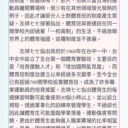
班制度，該廢除嗎？〉影片，他表示當台灣的運
動員離開賽場時，很少有在其他領域發光發熱的
例子，因此才讓部分人士對體育班的制度產生質
疑。志祺七七接著指出，體育班與普通班在同一
間學校內卻過著「一校兩制」的生活，不過放眼
世界上的體育強國，這種制度並不普遍。
志祺七七指出政府於1968年在台中一中、台
中女中設立了全台第一個體育實驗班，主要目的
是「培育運動人才」和「增加國際能見度」，而
體育班制度自建立以來經過多次變革，至今全台
已有超過700間學校設置體育班，成為了許多職
業運動員的培育搖籃。志祺七七指出體育生的每
週練習時數可能會達到30個小時以上，並以設立
規矩，透過軍事化的訓練來管理學生，不過卻也
因此讓體育生可能面臨學業落後、運動傷害等問
題，更由於體育生能夠進入職業賽場的比率相當