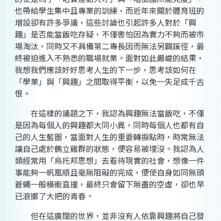
也帶給學生集中且專業的訓練，而近年來關於體育班的
增設卻有許多爭議，這些討論也引起許多人對於「興
趣」是否能當飯吃存疑，不僅害怕因為實力不夠而被市
場淘汰，同時又不具備第二專長因而無法另闢蹊徑，最
終被迫進入不熟悉的職場就業。面對如此嚴峻的結果，
我想我們應該好好思考人生的下一步，思考該如何在
「學業」與「興趣」之間取得平衡，以免一失足成千古
恨。
在這樣的議題之下，我認為興趣無法當飯吃，不僅
是因為每個人的興趣都大同小異，同時每個人也都有自
己的人生藍圖，當面對人生的重要轉捩點時，時常無法
讓自己處於鶴立雞群的狀態，便容易被埋沒。我認為人
類經常用「烏托邦思想」去看待現實的社會，想像一件
事能夠一帆風順且毫無阻礙的完成，便使自身如同無頭
蒼蠅一般橫衝直撞，最終只會留下無盡的空虛，卻也早
已浪擲了大把的青春。
但在這廣闊的世界，並非沒有人依靠興趣將自己發