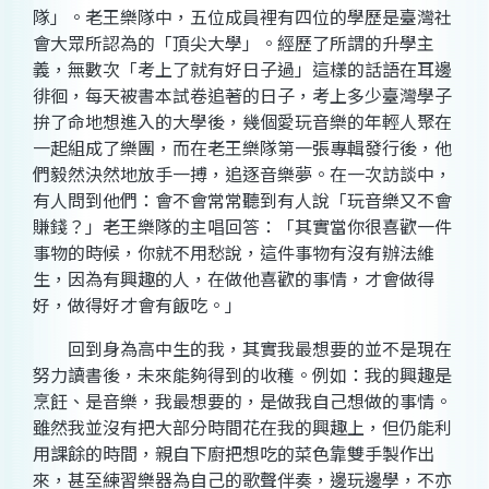
隊」。老王樂隊中，五位成員裡有四位的學歷是臺灣社
會大眾所認為的「頂尖大學」。經歷了所謂的升學主
義，無數次「考上了就有好日子過」這樣的話語在耳邊
徘徊，每天被書本試卷追著的日子，考上多少臺灣學子
拚了命地想進入的大學後，幾個愛玩音樂的年輕人聚在
一起組成了樂團，而在老王樂隊第一張專輯發行後，他
們毅然決然地放手一搏，追逐音樂夢。在一次訪談中，
有人問到他們：會不會常常聽到有人說「玩音樂又不會
賺錢？」老王樂隊的主唱回答：「其實當你很喜歡一件
事物的時候，你就不用愁說，這件事物有沒有辦法維
生，因為有興趣的人，在做他喜歡的事情，才會做得
好，做得好才會有飯吃。」
回到身為高中生的我，其實我最想要的並不是現在
努力讀書後，未來能夠得到的收穫。例如：我的興趣是
烹飪、是音樂，我最想要的，是做我自己想做的事情。
雖然我並沒有把大部分時間花在我的興趣上，但仍能利
用課餘的時間，親自下廚把想吃的菜色靠雙手製作出
來，甚至練習樂器為自己的歌聲伴奏，邊玩邊學，不亦