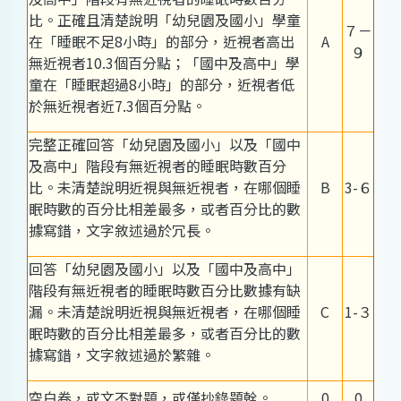
比。正確且清楚說明「幼兒園及國小」學童
７－
在「睡眠不足8小時」的部分，近視者高出
A
９
無近視者10.3個百分點；「國中及高中」學
童在「睡眠超過8小時」的部分，近視者低
於無近視者近7.3個百分點。
完整正確回答「幼兒園及國小」以及「國中
及高中」階段有無近視者的睡眠時數百分
比。未清楚說明近視與無近視者，在哪個睡
B
3-６
眠時數的百分比相差最多，或者百分比的數
據寫錯，文字敘述過於冗長。
回答「幼兒園及國小」以及「國中及高中」
階段有無近視者的睡眠時數百分比數據有缺
漏。未清楚說明近視與無近視者，在哪個睡
C
1-３
眠時數的百分比相差最多，或者百分比的數
據寫錯，文字敘述過於繁雜。
空白卷，或文不對題，或僅抄錄題幹。
0
0