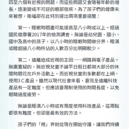
四至六個有近視的問題，而這些問題又會隨著年齡的增
長，逐漸變成不可逆的眼部宿疾。為了孩子們的健康未
來著想，衛福部在此特別提出兩項重要提醒：
第一，睡眠時間盡可能提高至八小時或以上。經過
國民健康署2017年的檢測調查，無論是幼兒園、國小、
國中及高中的孩子，以八小時的睡眠時間做分界，睡滿
或睡超過八小時所佔的人數百分比明顯較少。
第二，遠離造成近視的主因──網路與電子產品。
無庸置疑的，無近視兒童不論平日假日都將大部分的休
閒時間花在戶外活動上，而近視兒童則多數都在上網、
使用3Ｃ產品。雖然以現代社會來看，要完全遠離科技
產品有一定難度，但應該要限制使用的時間長度，以免
眼睛過度疲勞。
無論是睡滿八小時或有限度使用科技產品，這兩點
都很有難度，但卻是最有效的方法。
孩子們的「視」界就從現在開始守護，讓我們持續