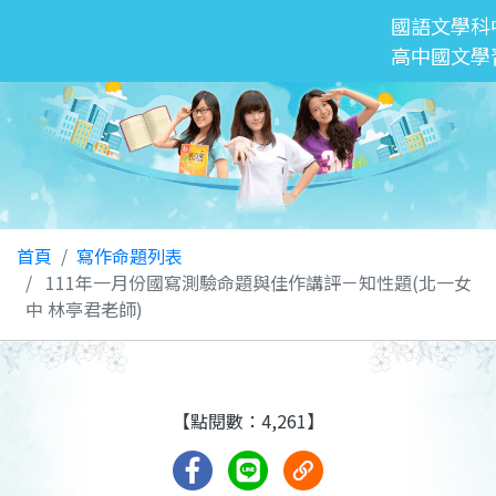
國語文學科
高中國文學
首頁
寫作命題列表
111年一月份國寫測驗命題與佳作講評－知性題(北一女
中 林亭君老師)
【點閱數：4,261】