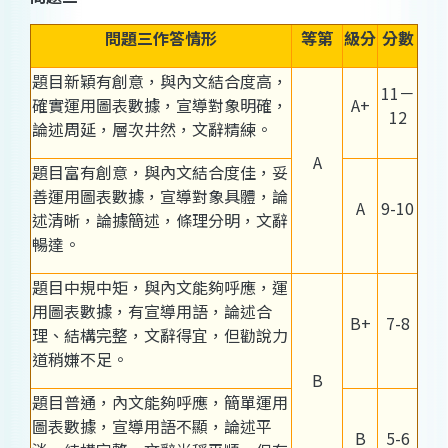
問題三作答情形
等第
級分
分數
題目新穎有創意，與內文結合度高，
11－
確實運用圖表數據，宣導對象明確，
A+
12
論述周延，層次井然，文辭精練。
A
題目富有創意，與內文結合度佳，妥
善運用圖表數據，宣導對象具體，論
A
9-10
述清晰，論據簡述，條理分明，文辭
暢達。
題目中規中矩，與內文能夠呼應，運
用圖表數據，有宣導用語，論述合
B+
7-8
理、結構完整，文辭得宜，但勸說力
道稍嫌不足。
B
題目普通，內文能夠呼應，簡單運用
圖表數據，宣導用語不顯，論述平
B
5-6