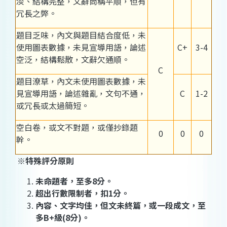
淡、結構完整，文辭尚稱平順，但有
冗長之弊。
題目乏味，內文與題目結合度低，未
使用圖表數據，未見宣導用語，論述
C+
3-4
空泛，結構鬆散，文辭欠通順。
C
題目潦草，內文未使用圖表數據，未
見宣導用語，論述雜亂，文句不通，
C
1-2
或冗長或太過簡短。
空白卷，或文不對題，或僅抄錄題
0
0
0
幹。
※特殊評分原則
未命題者，至多8分。
超出行數限制者，扣1分。
內容、文字均佳，但文未終篇，或一段成文，至
多B+級(8分)。