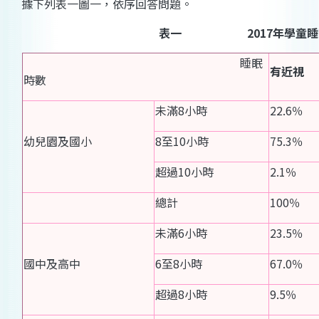
據下列表一圖一，依序回答問題。
表一
2017
年
學童睡
睡眠
有近視
時數
未滿8小時
22.6％
幼兒園及國小
8至10小時
75.3％
超過10小時
2.1％
總計
100％
未滿6小時
23.5％
國中及高中
6至8小時
67.0％
超過8小時
9.5％