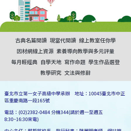
古典名篇閱讀
現當代閱讀
線上教室任你學
因材網線上資源
素養導向教學與多元評量
每月輕經典
自學天地
寫作命題
學生作品選登
教學研究
文法與修辭
臺北市立第一女子高級中學承辦 地址：10045臺北市中正
區重慶南路一段165號
電話：(02)2382-0484 分機344(請於週一至週五
8:30~16:30來電)
中心主任：蔡哲銘校長 執行秘書：陳麗明老師 網站管