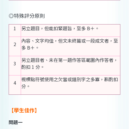
◎特殊評分原則
1
另立題目，但能扣緊題旨，至多 B＋。
內容、文字均佳，但文未終篇或一段成文者，至
2
多 B＋。
另立題目者、未在第一題作答區範圍內作答者，
3
酌扣 1 分。
視標點符號使用之欠當或錯別字之多寡，斟酌扣
4
分。
【學生佳作】
問題一