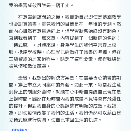
我的學習成效可說是一落千丈。
在意識到該問題之後，我告訴自己即使是遠距教學
也要認真讀書，畢竟我們的目標是在一年後的學測。然
而內心雖然有意遷過向上，但學習狀態始終沒有起色，
直到我看到了一篇文章，內容提到了一個新鮮的名詞：
「儀式感」。具體來說，身為學生的我們平常穿上校
服，抵達學校時，心理就已經做好了讀書的準備，但在
三級警戒的居家過程中，缺乏了這些要素，使得我總是
被怠惰和散漫籠罩。
最後，我想出的解決方案是：在需要專心讀書的期
間，穿上市立大同高中的外套。如此一來，每當我注意
到身上的制服外套時，就能在心中暗自提醒自己現在是
上課時間。雖然在短時間內我的成績不見得會有飛躍性
的提升，但對我自身的心態調整有明顯的成效。我認
為，即使疫情改變了我們的生活，我們仍然可以藉由建
立儀式感進行突圍，使自己重回生活的軌道。