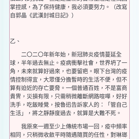
掌控感，為了保持健康，我必須要努力。（改寫
自郭晶《武漢封城日記》）
乙、
二〇二〇年新年始，新冠肺炎疫情蔓延全
球，半年過去無止。疫病衝擊社會，世界坍了一
角，未來就算好過來，也要留疤。眼下台灣的疫
情控制得宜，大眾僅分擔暫時的生活不便，但不
算有迫近的存亡要脅。一個普通百姓，不是富商
貴冑，災損有限，只需稍微離斷網路喧嘩，好好
洗手，吃飯睡覺，按魯迅告訴家人的：「管自己
生活」，將之靜靜度過去，就算是大難不死。
我原來一週至少上傳統市場一回，疫中頻率
相同，只稍微收斂平時隨遇隨買的任性，對琳瑯