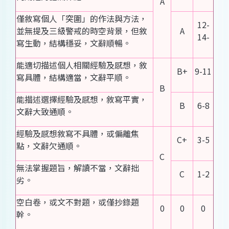
A
僅敘寫個人「突圍」的作法與方法，
12-
並無提及三級警戒的時空背景，但敘
A
14-
寫生動，結構穩妥，文辭順暢。
能適切描述個人相關經驗及感想，敘
B+
9-11
寫具體，結構適當，文辭平順。
B
能描述選擇經驗及感想，敘寫平實，
B
6-8
文辭大致通順。
經驗及感想敘寫不具體，或偏離焦
C+
3-5
點，文辭欠通順。
C
無法掌握題旨，解讀不當，文辭拙
C
1-2
劣。
空白卷，或文不對題，或僅抄錄題
0
0
0
幹。