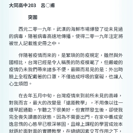
大同高中203 呂○甫
突圍
西元二零一九年，武漢的海鮮市場爆發了從未見過
的病毒，隨著病毒高速地傳播，使得二零一九年注定將
被世人記載進史冊之中。
伴隨著疫情而來的，是繁瑣的防疫規定，雖然與外
國相比，台灣已經是令人稱羨的防疫模範了，但嚴峻的
疫情仍未我們帶來諸多不便，最顯而易見的是：外出時
臉上全程配戴著的口罩，不僅造成呼吸的窒礙，也讓人
心生煩悶。
在去年五月中旬，台灣疫情來到前所未見的高峰，
對我而言，最大的改變是「遠距教學」，不用像以往一
樣早起通勤，乍聽之下很美好，但實際發生後，卻使我
完全喪失讀書的狀態。因為不需要出門，在家中養成安
逸怠惰的心態早已根深蒂固，且線上課程的學習成效本
就遜於面對面的實體教學，在總總因素交互作用之下，