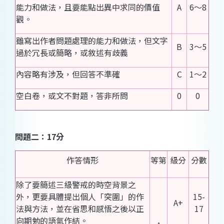
能力和做法，且要能點出異中求同的價值
A
6～8
觀。
雖寫出作者問題處理的能力和做法，但文字
B
3～5
過於冗長或簡略，或敘述有歧義
內容略有涉及，但回答不準確
C
1～2
空白卷，或文不對題，答非所問
0
0
問題二：17分
作答情形
等第
級分
分數
除了要簡述三級警戒的時空背景之
外，更要具體提出個人「突圍」的作
15-
A+
法與方法，並在省思和感悟之後以正
17
向期勉的語氣作結。