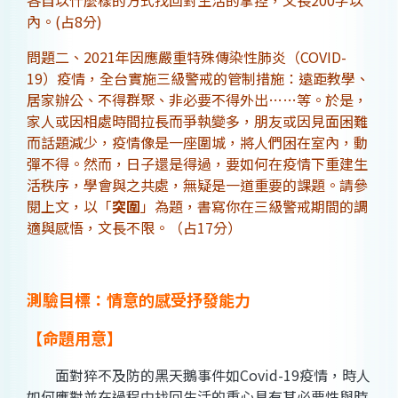
各自以什麼樣的方式找回對生活的掌控，文長200字以
內。(占8分)
問題二、2021年因應嚴重特殊傳染性肺炎（COVID-
19）疫情，全台實施三級警戒的管制措施：遠距教學、
居家辦公、不得群聚、非必要不得外出……等。於是，
家人或因相處時間拉長而爭執變多，朋友或因見面困難
而話題減少，疫情像是一座圍城，將人們困在室內，動
彈不得。然而，日子還是得過，要如何在疫情下重建生
活秩序，學會與之共處，無疑是一道重要的課題。請參
閱上文，以「
突圍
」為題，書寫你在三級警戒期間的調
適與感悟，文長不限。（占17分）
測驗目標：情意的感受抒發能力
【命題用意】
面對猝不及防的黑天鵝事件如Covid-19疫情，時人
如何應對並在過程中找回生活的重心具有其必要性與時