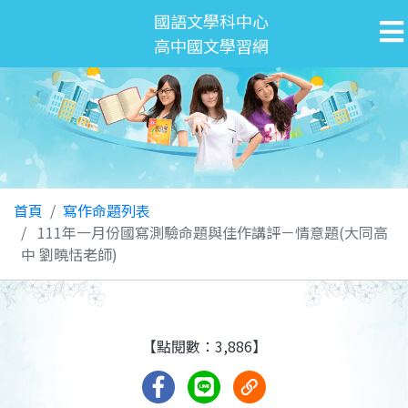
國語文學科中心
高中國文學習網
首頁
寫作命題列表
111年一月份國寫測驗命題與佳作講評－情意題(大同高
中 劉曉恬老師)
【點閱數：3,886】