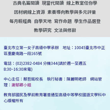
古典名篇閱讀
現當代閱讀
線上教室任你學
因材網線上資源
素養導向教學與多元評量
每月輕經典
自學天地
寫作命題
學生作品選登
教學研究
文法與修辭
臺北市立第一女子高級中學承辦 地址：10045臺北市中正
區重慶南路一段165號
電話：(02)2382-0484 分機344(請於週一至週五
8:30~16:30來電)
中心主任：蔡哲銘校長 執行秘書：陳麗明老師 網站管
理：
謝郁卿小姐
教育部國民及學前教育署普通型高級中等學校國語文學科中
心版權所有