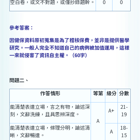
空白卷，或文不對題，或僅抄錄題幹。
0
0
參考答案：
因健保資料原初蒐集是為了稽核保費，並非是提供醫學
研究。一般人完全不知道自己的病例被加值運用，這樣
一來就侵害了資訊自主權。（60
字）
問題二、
作答情形
等第
級分
分數
能清楚表達立場，言之有物，論述深
21-
A+
刻，文辭洗練，且具思辨深度。
19
A
能清楚表達立場，條理分明，論述清
18-
A
晰，文辭暢達。
15