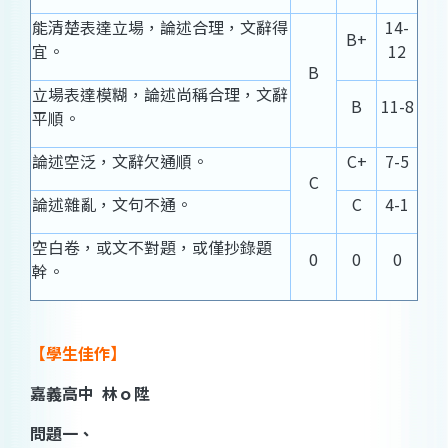
能清楚表達立場，論述合理，文辭得
14-
B+
宜。
12
B
立場表達模糊，論述尚稱合理，文辭
B
11-8
平順。
論述空泛，文辭欠通順。
C+
7-5
C
論述雜亂，文句不通。
C
4-1
空白卷，或文不對題，或僅抄錄題
0
0
0
幹。
【學生佳作】
嘉義高中 林ｏ陞
問題一、