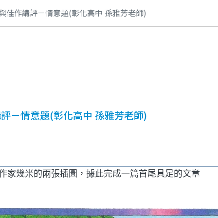
與佳作講評－情意題(彰化高中 孫雅芳老師)
評－情意題(彰化高中 孫雅芳老師)
家幾米的兩張插圖，據此完成一篇首尾具足的文章